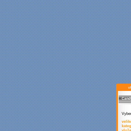
ol
Cand
Vyber
velik
kate
vlož