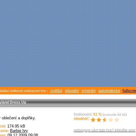
zvětšit
původní
zmenšit
automatická
fullscr
ádání velikosti zobrazení hry :
yland Dress Up
hodnocení:
51
%
(hodnotilo
84
lidí)
 oblečení a doplňky.
ohodnoť:
ost:
174.95 kB
nefunguje vám tato hra? klikněte sem
gorie:
Barbie hry
eno:
09.12.2009 09:08