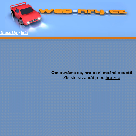
hrát - Candyland Dress Up - Barbie hry -
zdarma online hry web-hry.cz - online
hry zdarma
 Dress Up
>
hrát
Omlouváme se, hru není možné spustit.
Zkuste si zahrát jinou
hru zde
.