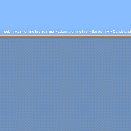
web-hry.cz - online hry zdarma
>
zdarma online hry
>
Barbie hry
>
Candyland