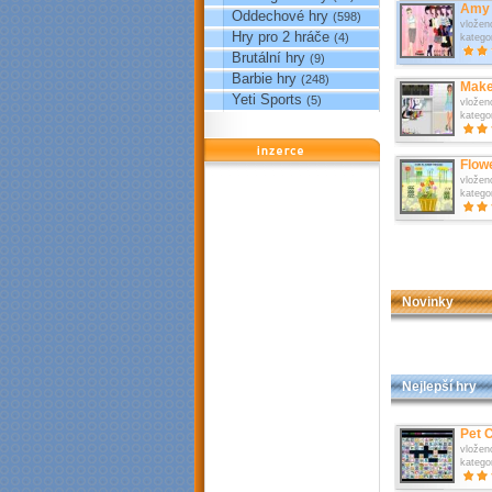
Amy 
Oddechové hry
(598)
vložen
Hry pro 2 hráče
(4)
katego
Brutální hry
(9)
Barbie hry
(248)
Make
Yeti Sports
(5)
vložen
katego
reklama
Flow
vložen
katego
Novinky
Nejlepší hry
Pet 
vložen
katego