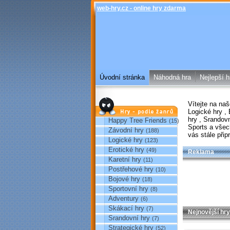
web-hry.cz - online hry zdarma
Úvodní stránka
Náhodná hra
Nejlepší h
Vítejte na na
Hry podle žánrů
Logické hry
,
hry
,
Srandov
Happy Tree Friends
(15)
Sports
a všec
Závodní hry
(188)
vás stále při
Logické hry
(123)
Erotické hry
(49)
Reklama
Karetní hry
(11)
Postřehové hry
(10)
Bojové hry
(18)
Sportovní hry
(8)
Adventury
(6)
Skákací hry
(7)
Nejnovější hry
Srandovní hry
(7)
Strategické hry
(52)