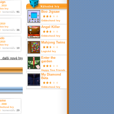
sign
nahodné hry
1. 2010
bie hry
Boo Jigsaw
komentářu:
91
Oddechové hry
 2010
Angel Killer
bie hry
komentářu:
36
Oddechové hry
ado
 2010
Mahjong Twins
bie hry
komentářu:
10
Logické hry
Enter the
..dalši nové hry
garden
Happy Tree Friends
My Diamond
Beta
Oddechové hry
Game
5. 2008
dechové hry
komentářu:
29