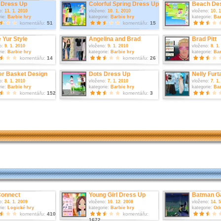
Dress Up
Colorful Spring Dress Up
Beach De
o:
11. 1. 2010
vloženo:
10. 1. 2010
vloženo:
10. 
rie:
Barbie hry
kategorie:
Barbie hry
kategorie:
Bar
komentářu:
51
komentářu:
15
 Yur Style
Angelina and Brad
Brad Pitt
o:
9. 1. 2010
vloženo:
9. 1. 2010
vloženo:
8. 1.
rie:
Barbie hry
kategorie:
Barbie hry
kategorie:
Bar
komentářu:
14
komentářu:
26
er Basket Design
Dots Dress Up
Nelly Furt
o:
8. 1. 2010
vloženo:
7. 1. 2010
vloženo:
7. 1.
rie:
Barbie hry
kategorie:
Barbie hry
kategorie:
Bar
komentářu:
152
komentářu:
3
Connect
Young Girl Dress Up
Batman 
o:
24. 1. 2009
vloženo:
10. 12. 2008
vloženo:
14. 
rie:
Logické hry
kategorie:
Barbie hry
kategorie:
Od
komentářu:
410
komentářu:
1672