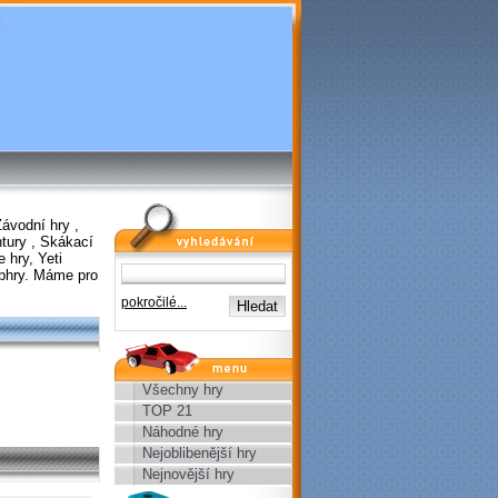
Závodní hry
,
vyhledávání
tury
,
Skákací
e hry
,
Yeti
bhry
. Máme pro
pokročilé...
menu
Všechny hry
TOP 21
Náhodné hry
Nejoblibenější hry
Nejnovější hry