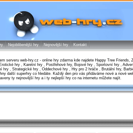
web-hry.cz - online hry zdarma
ry
Nejoblibenější hry
Nejnovější hry
Kontakt
šem serveru
web-hry.cz
-
online hry zdarma
kde najdete
Happy Tree Friends
,
Erotické hry
,
Karetní hry
,
Postřehové hry
,
Bojové hry
,
Sportovní hry
,
Adven
ní hry
,
Strategické hry
,
Oddechové hry
,
Hry pro 2 hráče
,
Brutální hry
,
Barbi
hny další
superhry
co hledáte. Každý den pro vás přidáváme nové a nové
we
praveny ty
nejnovější hry
a i ty
nejlepší hry
co na internetu můžete najít.