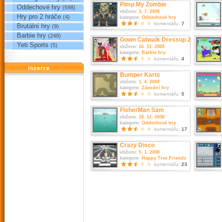
Pimp My Zombie
Oddechové hry
(598)
vloženo:
3. 7. 2008
Hry pro 2 hráče
(4)
kategorie:
Oddechové hry
komentářu:
7
Brutální hry
(9)
Barbie hry
(248)
Gown Catwalk Dressup 2
Yeti Sports
(5)
vloženo:
16. 11. 2009
kategorie:
Barbie hry
komentářu:
4
reklama
Bumper Karts
vloženo:
1. 4. 2008
kategorie:
Závodní hry
komentářu:
5
FisherMan Sam
vloženo:
18. 12. 2008
kategorie:
Oddechové hry
komentářu:
17
Crazy Disco
vloženo:
5. 1. 2008
kategorie:
Happy Tree Friends
komentářu:
23