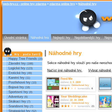
web-hry.cz - online hry zdarma
>
zdarma online hry
>
Náhodné hry
Náhodné hry -
hry.cz -
Úvodní stránka
Náhodná hra
Nejlepší hry
Nejoblibenější hry
Nejno
Náhodné hry
Hry podle žánrů
Happy Tree Friends
(15)
Sekce náhodné hry slouží pro naše nerozho
Závodní hry
(188)
Logické hry
(123)
Načíst jiné náhodné hry.
Vybrat náhodně 
Erotické hry
(49)
Karetní hry
(11)
Feed Me
Postřehové hry
vloženo:
2. 5. 2009
(10)
kategorie:
Oddechové hry
Bojové hry
(18)
komentářu:
6
Sportovní hry
(8)
Your Weddingcake
Adventury
(6)
vloženo:
22. 10. 2008
Skákací hry
(7)
kategorie:
Oddechové hry
Srandovní hry
komentářu:
21
(7)
Strategické hry
(52)