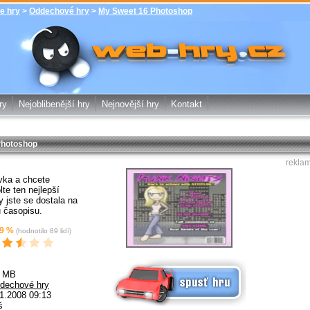
e hry
>
Oddechové hry
>
My Sweet 16 Photoshop
My Sweet 16 Photoshop - Oddechové
hry - zdarma online hry web-hry.cz -
online hry zdarma
ry
Nejoblibenější hry
Nejnovější hry
Kontakt
Photoshop
rekla
vka a chcete
te ten nejlepší
y jste se dostala na
u časopisu.
9
%
(hodnotilo
89
lidí)
Spusť online hru zdarma
3 MB
dechové hry
1.2008 09:13
š