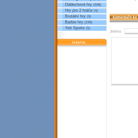
Oddechové hry
(598)
Hry pro 2 hráče
(4)
Brutální hry
(9)
komentaře ke
Barbie hry
(248)
Yeti Sports
(5)
Jméno:
reklama