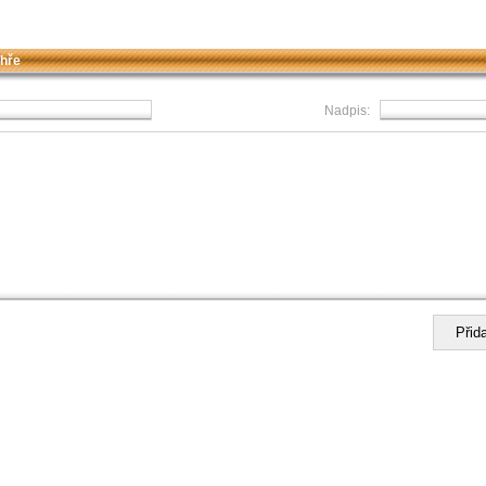
 hře
Nadpis: