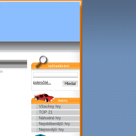
vyhledávání
ma
pokročilé...
menu
Všechny hry
TOP 21
Náhodné hry
Nejoblibenější hry
Nejnovější hry