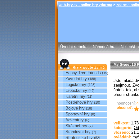
web-hry.cz - online hry zdarma
>
zdarma onlin
Úvodní stránka
Náhodná hra
Nejlepší h
My Sweet 16 
Hry podle žánrů
Happy Tree Friends
(15)
Závodní hry
(188)
Jste mladá dí
Logické hry
zaujmout. Zvol
(123)
šatník tak, ab
Erotické hry
(49)
přední stránk
Karetní hry
(11)
Postřehové hry
(10)
hodnocení:
4
ohodnoť:
Bojové hry
(18)
Sportovní hry
(8)
Adventury
(6)
velikost:
1.7
Skákací hry
(7)
kategorie:
Od
Srandovní hry
(7)
vloženo:
21.1
ovládání:
my
Strategické hry
(52)