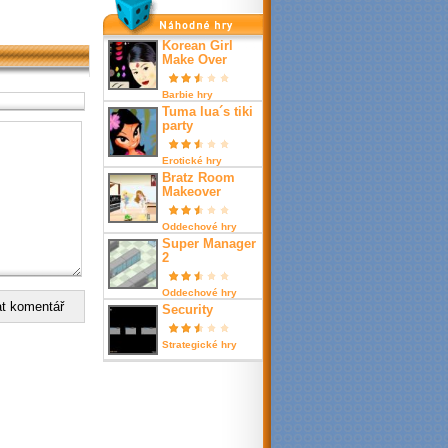
nahodné hry
Korean Girl
Make Over
Barbie hry
Tuma lua´s tiki
party
Erotické hry
Bratz Room
Makeover
Oddechové hry
Super Manager
2
Oddechové hry
Security
Strategické hry