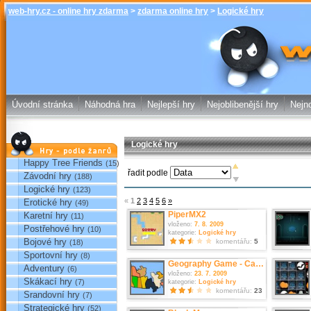
web-hry.cz - online hry zdarma
>
zdarma online hry
>
Logické hry
Logické hry -
hry.cz -
Úvodní stránka
Náhodná hra
Nejlepší hry
Nejoblibenější hry
Nejno
Logické hry
Hry podle žánrů
Happy Tree Friends
(15)
řadit podle
Závodní hry
(188)
Logické hry
(123)
«
1
2
3
4
5
6
»
Erotické hry
(49)
PiperMX2
Karetní hry
(11)
vloženo:
7. 8. 2009
Postřehové hry
(10)
kategorie:
Logické hry
Bojové hry
komentářu:
5
(18)
Sportovní hry
(8)
Geography Game - Canada
Adventury
(6)
vloženo:
23. 7. 2009
Skákací hry
(7)
kategorie:
Logické hry
komentářu:
23
Srandovní hry
(7)
Strategické hry
(52)