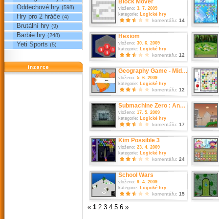
Block Mover
Oddechové hry
(598)
vloženo:
3. 7. 2009
kategorie:
Logické hry
Hry pro 2 hráče
(4)
komentářu:
14
Brutální hry
(9)
Barbie hry
(248)
Hexiom
vloženo:
30. 6. 2009
Yeti Sports
(5)
kategorie:
Logické hry
komentářu:
12
reklama
Geography Game - Middle East
vloženo:
5. 6. 2009
kategorie:
Logické hry
komentářu:
12
Submachine Zero : Ancient Adventure
vloženo:
17. 5. 2009
kategorie:
Logické hry
komentářu:
17
Kim Possible 3
vloženo:
23. 4. 2009
kategorie:
Logické hry
komentářu:
24
School Wars
vloženo:
9. 4. 2009
kategorie:
Logické hry
komentářu:
15
«
1
2
3
4
5
6
»