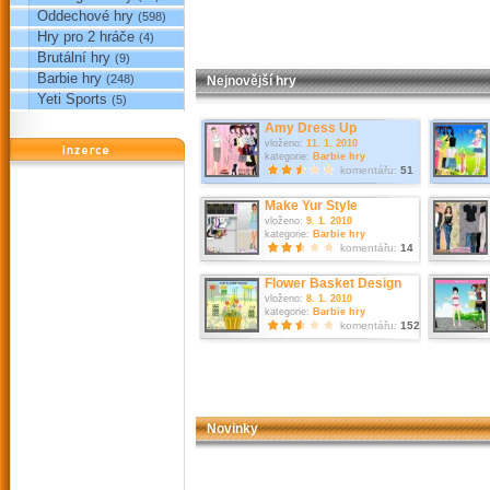
Oddechové hry
(598)
Hry pro 2 hráče
(4)
Brutální hry
(9)
Barbie hry
(248)
Nejnovější hry
Yeti Sports
(5)
Amy Dress Up
vloženo:
11. 1. 2010
reklama
kategorie:
Barbie hry
komentářu:
51
Make Yur Style
vloženo:
9. 1. 2010
kategorie:
Barbie hry
komentářu:
14
Flower Basket Design
vloženo:
8. 1. 2010
kategorie:
Barbie hry
komentářu:
152
Novinky