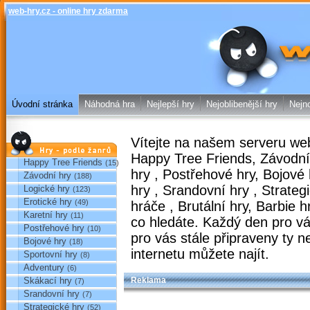
web-hry.cz - online hry zdarma
web-hry.cz
Úvodní stránka
Náhodná hra
Nejlepší hry
Nejoblibenější hry
Nejno
Vítejte na našem serveru
web
Hry podle žánrů
Happy Tree Friends
,
Závodní
Happy Tree Friends
(15)
hry
,
Postřehové hry
,
Bojové
Závodní hry
(188)
hry
,
Srandovní hry
,
Strateg
Logické hry
(123)
Erotické hry
(49)
hráče
,
Brutální hry
,
Barbie h
Karetní hry
(11)
co hledáte. Každý den pro 
Postřehové hry
(10)
pro vás stále připraveny ty
ne
Bojové hry
(18)
internetu můžete najít.
Sportovní hry
(8)
Adventury
(6)
Skákací hry
Reklama
(7)
Srandovní hry
(7)
Strategické hry
(52)