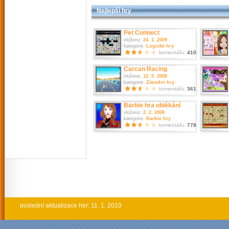
Nejlepší hry
Pet Connect
vloženo:
24. 1. 2009
kategorie:
Logické hry
komentářu:
410
Carcan Racing
vloženo:
12. 5. 2008
kategorie:
Závodní hry
komentářu:
361
Barbie hra oblékání
vloženo:
2. 2. 2008
kategorie:
Barbie hry
komentářu:
778
poslední aktualizace her: 11. 1. 2010