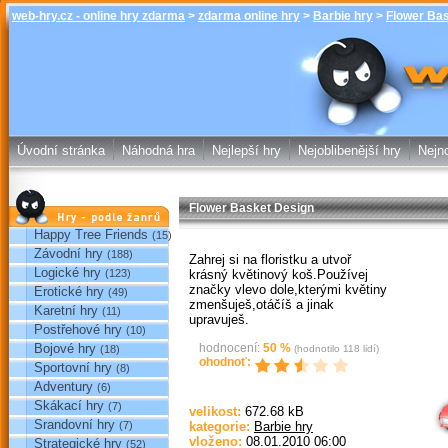
web-hry.cz - online hry zdarma
>
zdarma online hry
>
Barbie hry
>
Flower Ba
Flower Baske
zdarma online
Úvodní stránka
Náhodná hra
Nejlepší hry
Nejoblibenější hry
Nejno
Flower Basket Design
Hry podle žánrů
Happy Tree Friends
(15)
Závodní hry
(188)
Zahrej si na floristku a utvoř
Logické hry
krásný květinový koš.Používej
(123)
značky vlevo dole,kterými květiny
Erotické hry
(49)
zmenšuješ,otáčíš a jinak
Karetní hry
(11)
upravuješ.
Postřehové hry
(10)
Bojové hry
hodnocení:
50
%
(18)
(hodnotilo
118
lidí)
ohodnoť:
Sportovní hry
(8)
Sp
Adventury
(6)
Skákací hry
(7)
velikost:
672.68 kB
Srandovní hry
(7)
kategorie:
Barbie hry
vloženo:
08.01.2010 06:00
Strategické hry
(52)