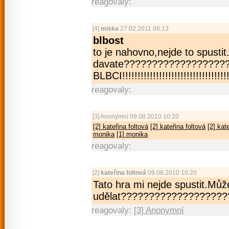
reagovaly:
[4]
miska
27.02.2011 08:13
blbost
to je nahovno,nejde to spusti
davate??????????­????????
BLBCI!!!!!!!!!­!!!!!!!!!!!!!!!!!!!!!!!!­!!!!
reagovaly:
[3]
Anonymní
09.08.2010 10:20
[2] kateřina foltová
[2] kateřina foltová
[2] kat
monika
[1] monika
reagovaly:
[2]
kateřina foltová
09.08.2010 10:20
Tato hra mi nejde spustit.Můž
udělat?????????­???????????
reagovaly:
[3] Anonymní