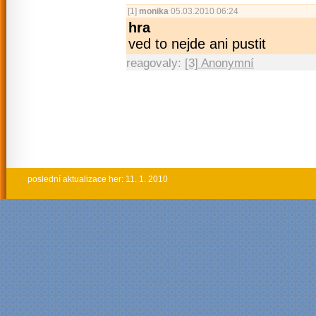
[1]
monika
05.03.2010 06:24
hra
ved to nejde ani pustit
reagovaly:
[3] Anonymní
poslední aktualizace her: 11. 1. 2010