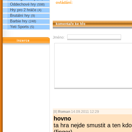
ovládání:
Oddechové hry
(598)
Hry pro 2 hráče
(4)
Brutální hry
(9)
Barbie hry
(248)
komentaře ke hře
Yeti Sports
(5)
Jméno:
reklama
[8]
Roman
14.09.2011 12:29
hovno
ta hra nejde smustit a ten kdo
(finger)