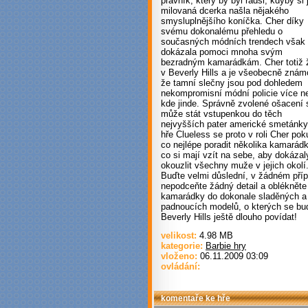
právník, který by byl radši, kdyby si 
milovaná dcerka našla nějakého
smysluplnějšího koníčka. Cher díky
svému dokonalému přehledu o
současných módních trendech však
dokázala pomoci mnoha svým
bezradným kamarádkám. Cher totiž ž
v Beverly Hills a je všeobecně znám
že tamní slečny jsou pod dohledem
nekompromisní módní policie více n
kde jinde. Správně zvolené ošacení 
může stát vstupenkou do těch
nejvyšších pater americké smetánky
hře Clueless se proto v roli Cher pok
co nejlépe poradit několika kamará
co si mají vzít na sebe, aby dokázal
okouzlit všechny muže v jejich okolí
Buďte velmi důslední, v žádném pří
nepodceňte žádný detail a oblékněte
kamarádky do dokonale sladěných a
padnoucích modelů, o kterých se bu
Beverly Hills ještě dlouho povídat!
velikost:
4.98 MB
kategorie:
Barbie hry
vloženo:
06.11.2009 03:09
ovládání:
komentaře ke hře