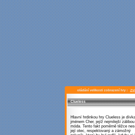
zv
oládání velikosti zobrazení hry :
Clueless
Hlavní hrdinkou hry Clueless je dívk
jménem Cher, jejíž nejmilejší zálibou
móda. Tento fakt poměrně těžce nes
její otec, respektovaný a zámožný