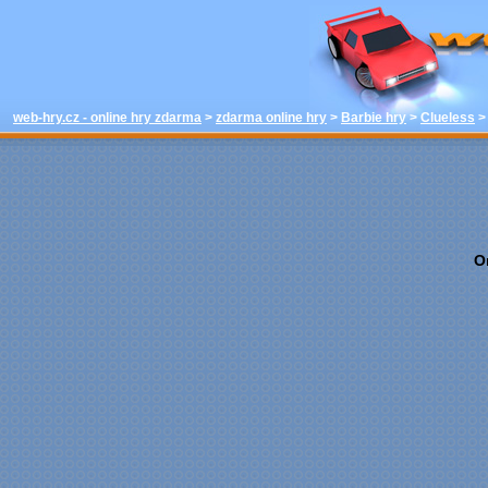
hrát - Clueles
online hry w
web-hry.cz - online hry zdarma
>
zdarma online hry
>
Barbie hry
>
Clueless
O