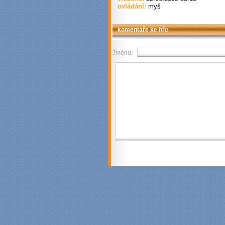
ovládání:
myš
komentaře ke hře
Jméno: