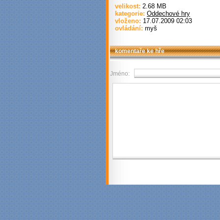
velikost:
2.68 MB
kategorie:
Oddechové hry
vloženo:
17.07.2009 02:03
ovládání:
myš
komentaře ke hře
Jméno: