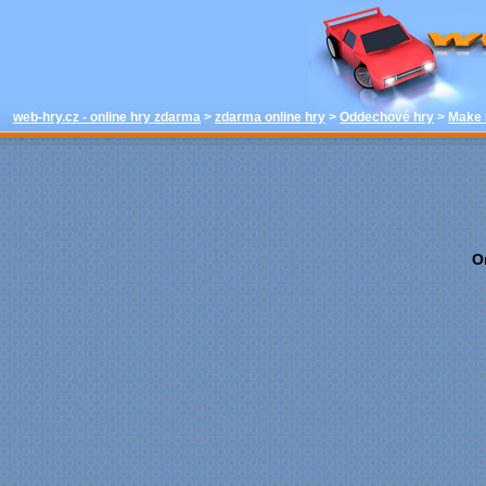
hrát - Mak
Oddechové hr
web-hry.cz 
web-hry.cz - online hry zdarma
>
zdarma online hry
>
Oddechové hry
>
Make 
O