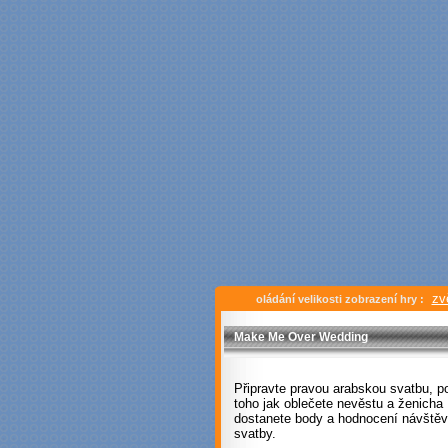
zv
oládání velikosti zobrazení hry :
Make Me Over Wedding
Připravte pravou arabskou svatbu, p
toho jak oblečete nevěstu a ženicha
dostanete body a hodnocení návštěv
svatby.