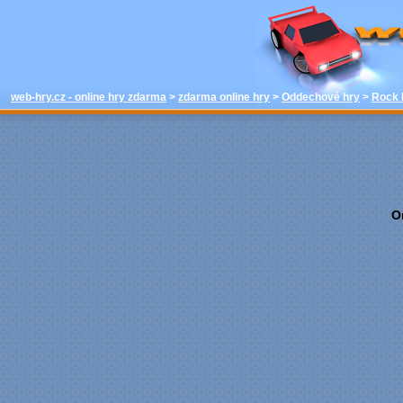
hrát - Ro
Oddechové hr
web-hry.cz 
web-hry.cz - online hry zdarma
>
zdarma online hry
>
Oddechové hry
>
Rock 
O