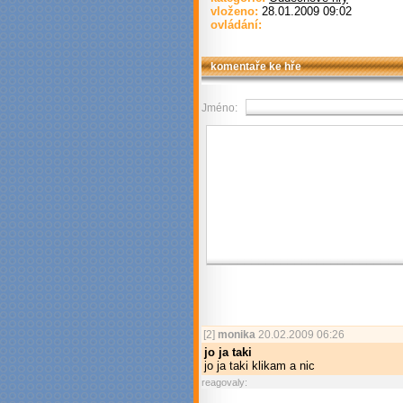
vloženo:
28.01.2009 09:02
ovládání:
komentaře ke hře
Jméno:
[2]
monika
20.02.2009 06:26
jo ja taki
jo ja taki klikam a nic
reagovaly: