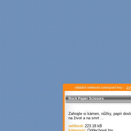
zv
oládání velikosti zobrazení hry :
Rock Paper Scissors
Zahrajte si kámen, nůžky, papír dos
na život a na smrt ...
velikost:
223.18 kB
kategorie:
Oddechové hry