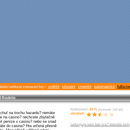
zvětšit
původní
zmenšit
automatická
fullscr
ádání velikosti zobrazení hry :
 Roulette
hodnocení:
49
%
(hodnotilo
106
lidí)
chuť na trochu hazardu? nemáte
ohodnoť:
e na casino? nechcete zbytečně
et peníze v casinu? nebo se snad
nefunguje vám tato hra? klikněte sem
áte do casina? Hra určená přesně