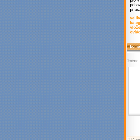
pro V
pobav
přípr
velik
kate
vlož
ovlá
komen
Jméno:
[2]
Ano