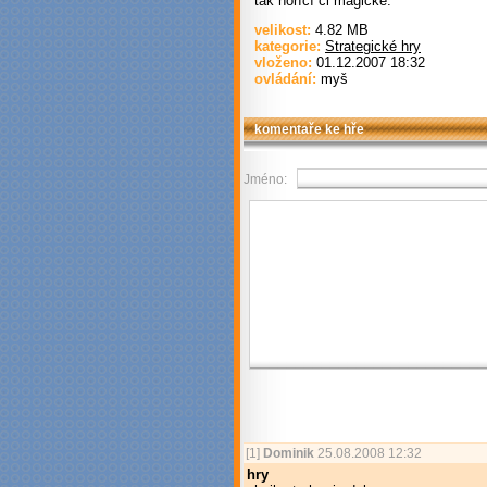
tak hořící či magické.
velikost:
4.82 MB
kategorie:
Strategické hry
vloženo:
01.12.2007 18:32
ovládání:
myš
komentaře ke hře
Jméno:
[1]
Dominik
25.08.2008 12:32
hry