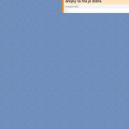
ahojky ta hra je dobra
reagovaly: