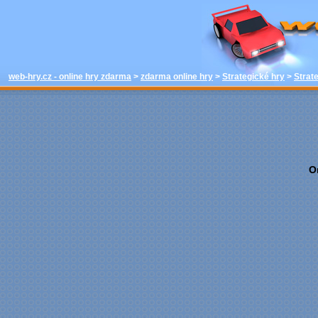
hrát - Strateg
hry - zdarma 
onli
web-hry.cz - online hry zdarma
>
zdarma online hry
>
Strategické hry
>
Strat
O