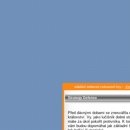
zv
oládání velikosti zobrazení hry :
Strategy Defense
Před dávnými dobami se znesvářila 
království. Vy, jako lučišník dobré st
máte za úkol pokořit protivníka. K t
vám budou dopomáhat jak základní š