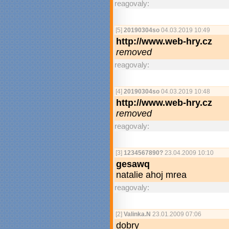
reagovaly:
[5]
20190304so
04.03.2019 10:49
http://www.web-hry.cz
removed
reagovaly:
[4]
20190304so
04.03.2019 10:48
http://www.web-hry.cz
removed
reagovaly:
[3]
1234567890?
23.04.2009 10:10
gesawq
natalie ahoj mrea
reagovaly:
[2]
Valinka.N
23.01.2009 07:06
dobry