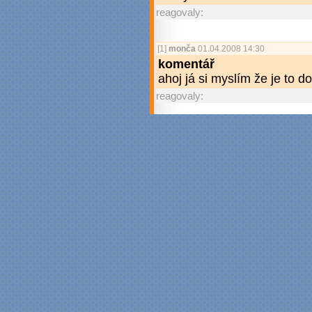
reagovaly:
[1]
monča
01.04.2008 14:30
komentář
ahoj já si myslím že je to d
reagovaly: