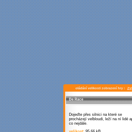
zv
oládání velikosti zobrazení hry :
De Race
Dojeďte přes silnici na které se
procházejí velbloudi, leží na ní lidé 
co nejdále.
velikost:
95.66 kB