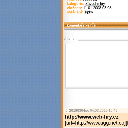
kategorie:
Závodní hry
vloženo:
11.01.2008 03:08
ovládání:
šipky
komentaře ke hře
Jméno:
[6]
20190304so
04.03.2019 10:49
http://www.web-hry.cz
[url=http://www­.ugg.net.co][