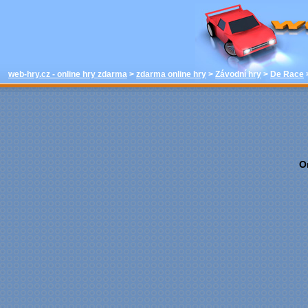
hrát - De Race
online hry w
web-hry.cz - online hry zdarma
>
zdarma online hry
>
Závodní hry
>
De Race
O