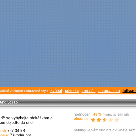
zvětšit
původní
zmenšit
automatická
fullscr
ádání velikosti zobrazení hry :
 And Scrap
hodnocení:
49
%
(hodnotilo
104
lidí)
ízdě se vyhýbejte překážkám a
ohodnoť:
ně dojeďte do cíle.
nefunguje vám tato hra? klikněte sem
ost:
727.34 kB
gorie:
Závodní hry