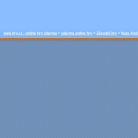
web-hry.cz - online hry zdarma
>
zdarma online hry
>
Závodní hry
>
Nuts And