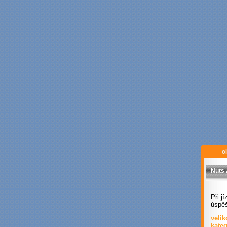
ol
Nuts
Při j
úspěš
velik
kate