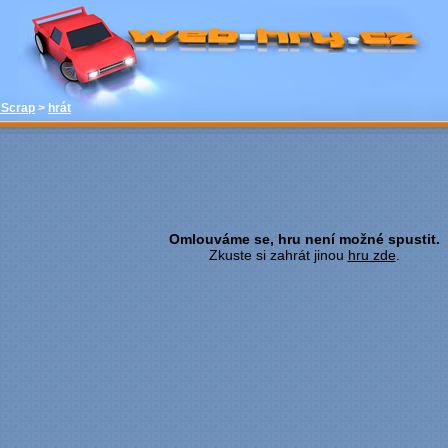
hrát - Nuts And Scrap - Závodní hry -
zdarma online hry web-hry.cz - online
hry zdarma
 Scrap
>
hrát
Omlouváme se, hru není možné spustit.
Zkuste si zahrát jinou
hru zde
.