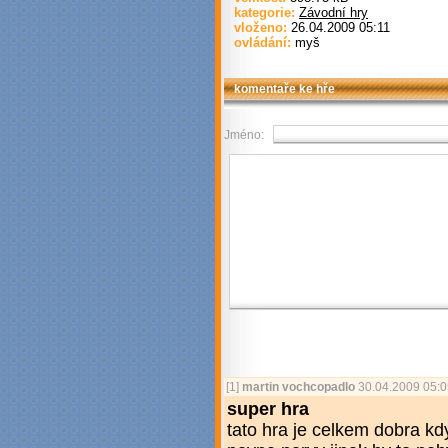
kategorie:
Závodní hry
vloženo:
26.04.2009 05:11
ovládání:
myš
komentaře ke hře
Jméno:
[1]
martin vochcopadlo
30.04.2009 05:0
super hra
tato hra je celkem dobra kdy