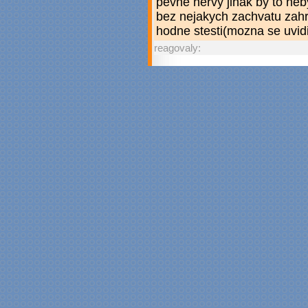
pevne nervy jinak by to neb
bez nejakych zachvatu zahra
hodne stesti(mozna se uvidi
reagovaly: