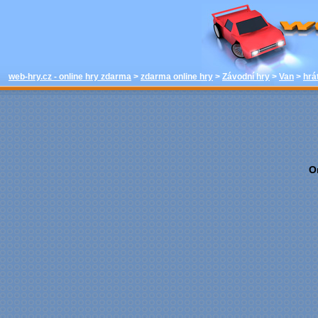
hrát - Van - Zá
hry web-hry.
web-hry.cz - online hry zdarma
>
zdarma online hry
>
Závodní hry
>
Van
>
hrá
O