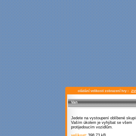
zv
oládání velikosti zobrazení hry :
Van
Jedete na vystoupení oblíbené skupi
Vaším úkolem je vyhýbat se všem
protijedoucím vozidlům.
velikost:
398.73 kB