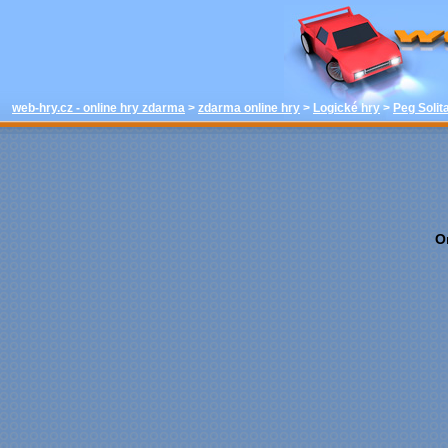
hrát - Peg So
zdarma online 
h
web-hry.cz - online hry zdarma
>
zdarma online hry
>
Logické hry
>
Peg Solit
O