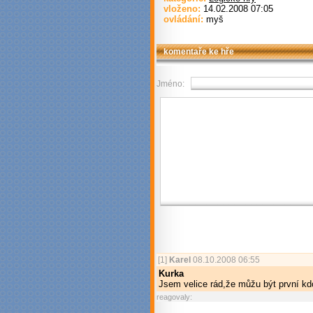
vloženo:
14.02.2008 07:05
ovládání:
myš
komentaře ke hře
Jméno:
[1]
Karel
08.10.2008 06:55
Kurka
Jsem velice rád,že můžu být první kd
reagovaly: