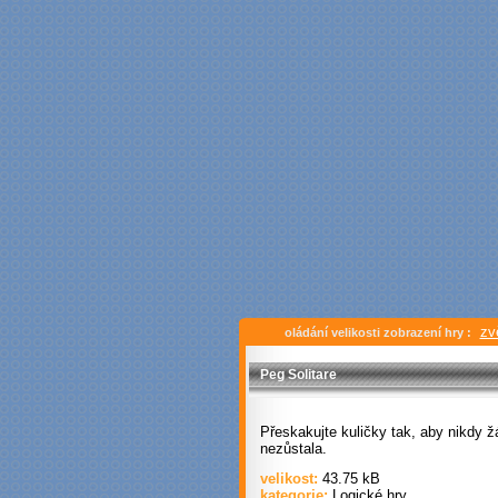
zv
oládání velikosti zobrazení hry :
Peg Solitare
Přeskakujte kuličky tak, aby nikdy 
nezůstala.
velikost:
43.75 kB
kategorie:
Logické hry