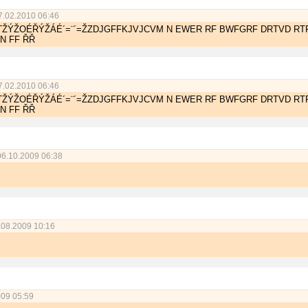
.02.2010 06:46
TŽÝŽOÉŘÝŽÁÉ´=¨´=ŽZDJGF­FKJVJCVM N EWER RF BWFGRF DRTVD RT
N FF ŘŘ
.02.2010 06:46
TŽÝŽOÉŘÝŽÁÉ´=¨´=ŽZDJGF­FKJVJCVM N EWER RF BWFGRF DRTVD RT
N FF ŘŘ
6.10.2009 06:38
08.2009 10:16
09 05:59