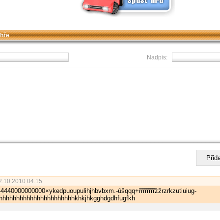
 hře
Nadpis:
.10.2010 04:15
44400000­00000×ykedpuou­pulihjhbvbxm.-úšqqq+řřřřřřřř­žžrzrkzutiuiug­
hhhhhhhhhhh­hhhhhhhhhhhkhkjhkgghdgdh­fugfkh