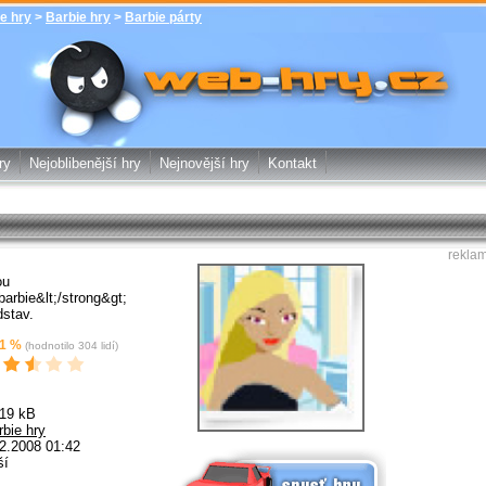
e hry
>
Barbie hry
>
Barbie párty
Barbie párty - Barbie hry - zdarma
online hry web-hry.cz - online hry
zdarma
ry
Nejoblibenější hry
Nejnovější hry
Kontakt
rekla
ou
barbie&lt;/strong&gt;
dstav.
1
%
(hodnotilo
304
lidí)
.19 kB
rbie hry
2.2008 01:42
Spusť online hru zdarma
ší