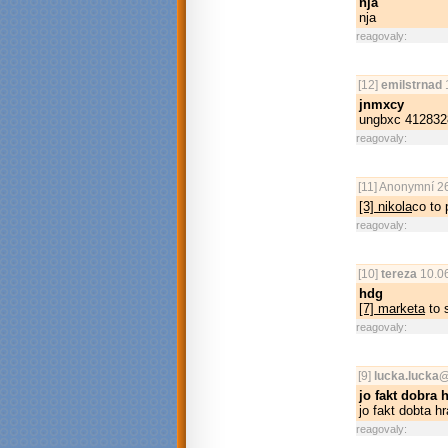
nja
nja
reagovaly:
[12]
emilstrnad
jnmxcy
ungbxc 41283
reagovaly:
[11]
Anonymní
26
[3] nikola
co to 
reagovaly:
[10]
tereza
10.06
hdg
[7] marketa
to 
reagovaly:
[9]
lucka.lucka@
jo fakt dobra 
jo fakt dobta h
reagovaly: