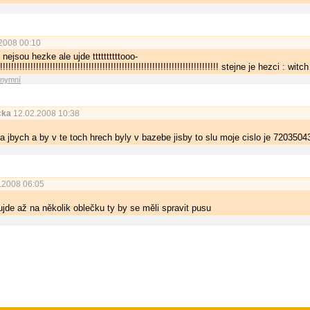
2008 00:10
nejsou hezke ale ujde ttttttttttooo­
!!!­!!!!!!!!!!!!!!!!!!!!!!!!­!!!!!!!!!!!!!!!!!!!!!!!!­!!!!!!!!!!!!!!!!!!!!!!! stejne je hezci : witch
onymní
cka
12.02.2008 10:38
a jbych a by v te toch hrech byly v bazebe jisby to slu moje cislo je 7203504
.2008 06:05
jde až na několik oblečku ty by se měli spravit pusu