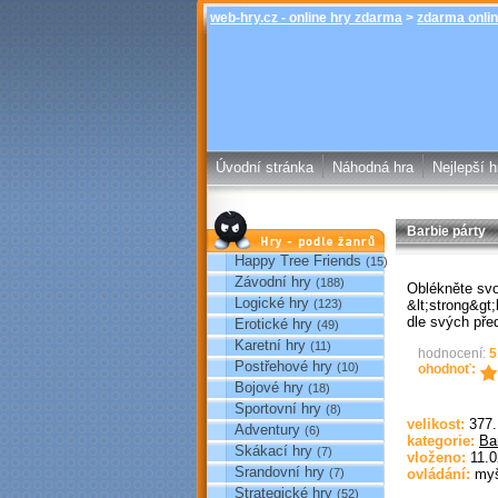
web-hry.cz - online hry zdarma
>
zdarma onlin
Úvodní stránka
Náhodná hra
Nejlepší h
Barbie párty
Hry podle žánrů
Happy Tree Friends
(15)
Závodní hry
(188)
Oblékněte sv
Logické hry
&lt;strong&gt;
(123)
dle svých pře
Erotické hry
(49)
Karetní hry
(11)
hodnocení:
5
Postřehové hry
(10)
ohodnoť:
Bojové hry
(18)
Sportovní hry
(8)
velikost:
377
Adventury
(6)
kategorie:
Ba
Skákací hry
(7)
vloženo:
11.0
Srandovní hry
(7)
ovládání:
my
Strategické hry
(52)