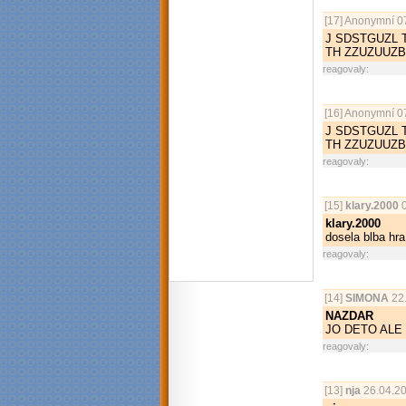
[17]
Anonymní
07
J SDSTGUZL 
TH ZZUZUUZB
reagovaly:
[16]
Anonymní
07
J SDSTGUZL 
TH ZZUZUUZB
reagovaly:
[15]
klary.2000
0
klary.2000
dosela blba hra
reagovaly:
[14]
SIMONA
22.
NAZDAR
JO DETO ALE
reagovaly:
[13]
nja
26.04.20