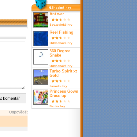
nahodné hry
Ant war
Strategické hry
Reel Fishing
Oddechové hry
360 Degree
Snake
Oddechové hry
Turbo Spirit xt
Gold
Závodní hry
Princess Gown
Dress up
Barbie hry
Odpovědět