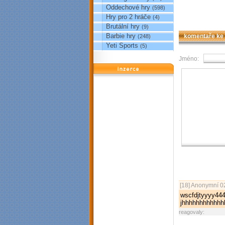
Oddechové hry
(598)
Hry pro 2 hráče
(4)
Brutální hry
(9)
Barbie hry
komentaře ke
(248)
Yeti Sports
(5)
Jméno:
reklama
[18]
Anonymní
02
wscfdjtyyyy444
jhhhhhhhhhhhh
reagovaly: