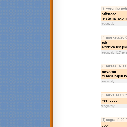
[8]
veronika pet
stížnost
je stejná jako n
reagovaly:
[7]
marketa
20.0
tak
eroticke hry js
reagovaly:
[10] ter
[6]
tereza
16.03.
novotná
to teda nejsu h
reagovaly:
[5]
terka
14.03.
maji vvvv
reagovaly:
[4]
ségra
11.03.
cool