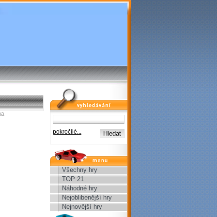
vyhledávání
ma
pokročilé...
menu
Všechny hry
TOP 21
Náhodné hry
Nejoblibenější hry
Nejnovější hry