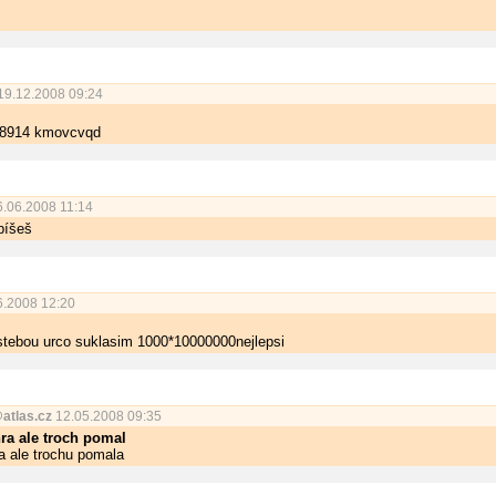
19.12.2008 09:24
28914 kmovcvqd
.06.2008 11:14
píšeš
.2008 12:20
stebou urco suklasim 1000*10000000­nejlepsi
atlas.cz
12.05.2008 09:35
hra ale troch pomal
ra ale trochu pomala