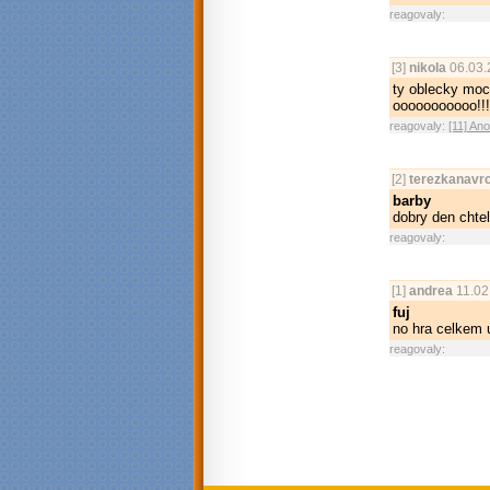
reagovaly:
[3]
nikola
06.03.
ty oblecky moc 
ooooooooooo!!!!!!!!
reagovaly:
[11] An
[2]
terezkanavr
barby
dobry den chtel
reagovaly:
[1]
andrea
11.02
fuj
no hra celkem u
reagovaly: