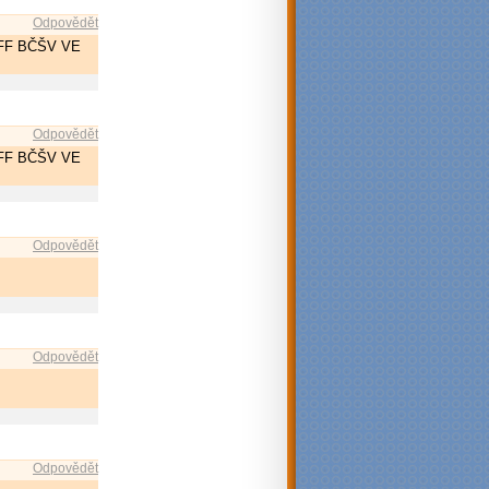
Odpovědět
FF BČŠV VE
Odpovědět
FF BČŠV VE
Odpovědět
Odpovědět
Odpovědět