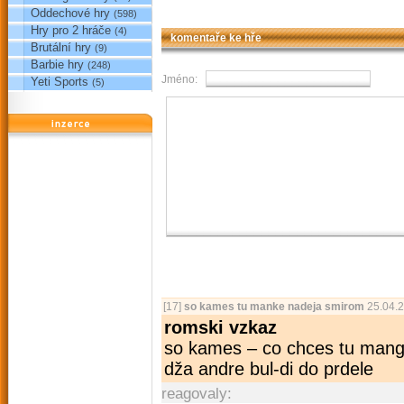
Oddechové hry
(598)
Hry pro 2 hráče
(4)
komentaře ke hře
Brutální hry
(9)
Barbie hry
(248)
Jméno:
Yeti Sports
(5)
reklama
[17]
so kames tu manke nadeja smirom
25.04.2
romski vzkaz
so kames – co chces tu mang
dža andre bul-di do prdele
reagovaly: