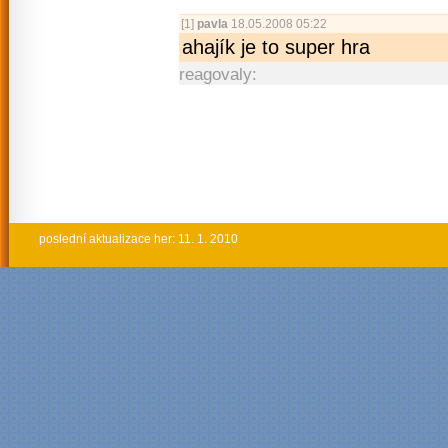
[1]
pavla
18.05.2008 05:22
ahajík je to super hra
reagovaly:
poslední aktualizace her: 11. 1. 2010