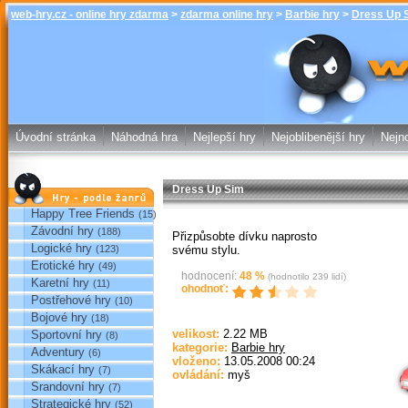
web-hry.cz - online hry zdarma
>
zdarma online hry
>
Barbie hry
>
Dress Up 
Dress Up Sim
online hry w
Úvodní stránka
Náhodná hra
Nejlepší hry
Nejoblibenější hry
Nejno
Dress Up Sim
Hry podle žánrů
Happy Tree Friends
(15)
Závodní hry
(188)
Přizpůsobte dívku naprosto
Logické hry
svému stylu.
(123)
Erotické hry
(49)
hodnocení:
48
%
(hodnotilo
239
lidí)
Karetní hry
(11)
ohodnoť:
Postřehové hry
(10)
Bojové hry
(18)
velikost:
2.22 MB
Sportovní hry
(8)
Sp
kategorie:
Barbie hry
Adventury
(6)
vloženo:
13.05.2008 00:24
Skákací hry
(7)
ovládání:
myš
Srandovní hry
(7)
Strategické hry
(52)