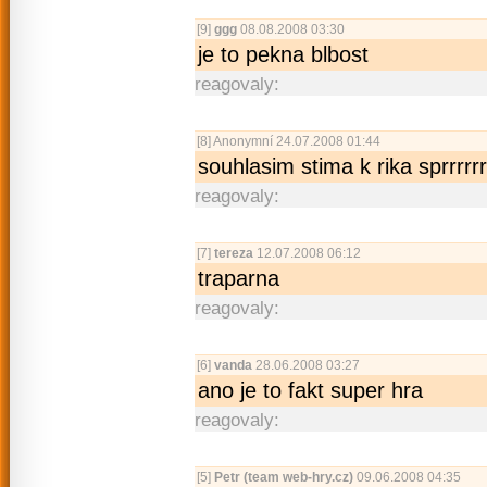
[9]
ggg
08.08.2008 03:30
je to pekna blbost
reagovaly:
[8]
Anonymní
24.07.2008 01:44
souhlasim stima k rika sprrrrrrrrrr
reagovaly:
[7]
tereza
12.07.2008 06:12
traparna
reagovaly:
[6]
vanda
28.06.2008 03:27
ano je to fakt super hra
reagovaly:
[5]
Petr (team web-hry.cz)
09.06.2008 04:35