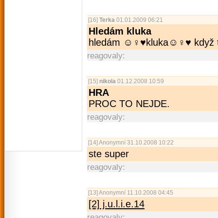
[16]
Terka
01.01.2009 06:21
Hledám kluka
hledám ☺♀♥kluka☺♀♥ když t
reagovaly:
[15]
nikola
01.12.2008 10:59
HRA
PROC TO NEJDE.
reagovaly:
[14]
Anonymní
31.10.2008 10:22
ste super
reagovaly:
[13]
Anonymní
11.10.2008 04:45
[2] j.u.l.i.e.14
reagovaly: