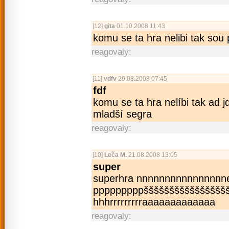
[12]
gita
01.10.2008 11:43
komu se ta hra nelibi tak sou
reagovaly:
[11]
vdfv
29.08.2008 07:45
fdf
komu se ta hra nelíbi tak ad 
mladší segra
reagovaly:
[10]
Leča M.
21.08.2008 13:05
super
superhra nnnnnnnnnnnnn­nnneeeee
pppppppppššššššššššššššš­šššší
hhhrrrrrrrrra­aaaaaaaaaaaa
reagovaly: