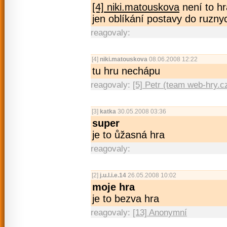
[4] niki.matouskova
není to hr
jen oblíkání postavy do ruznyc
reagovaly:
[4]
niki.matouskova
08.06.2008 12:22
tu hru nechápu
reagovaly:
[5] Petr (team web-hry.c
[3]
katka
30.05.2008 03:36
super
je to ůžasná hra
reagovaly:
[2]
j.u.l.i.e.14
26.05.2008 10:02
moje hra
je to bezva hra
reagovaly:
[13] Anonymní