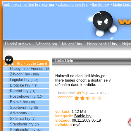
web-hry.cz - online hry zdarma
>
zdarma online hry
>
Barbie hry
>
Liebe Linie
Liebe Linie - B
hry web-hry.
Úvodní stránka
Náhodná hra
Nejlepší hry
Nejoblibenější hry
Nejno
Liebe Linie
Hry podle žánrů
Happy Tree Friends
(15)
Závodní hry
(188)
Nakresli na dlani linii lásky,po
Logické hry
které budeš chodit a dostaň se v
(123)
určeném čase k srdíčku.
Erotické hry
(49)
Karetní hry
(11)
hodnocení:
49
%
(hodnotilo
87
lidí)
Postřehové hry
(10)
ohodnoť:
Bojové hry
(18)
Sportovní hry
(8)
Sp
velikost:
1.12 MB
Adventury
(6)
kategorie:
Barbie hry
Skákací hry
(7)
vloženo:
09.11.2009 06:19
Srandovní hry
(7)
ovládání:
myš
Strategické hry
(52)