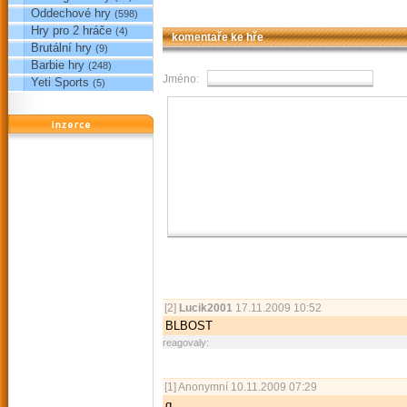
Oddechové hry
(598)
Hry pro 2 hráče
(4)
komentaře ke hře
Brutální hry
(9)
Barbie hry
(248)
Jméno:
Yeti Sports
(5)
reklama
[2]
Lucik2001
17.11.2009 10:52
BLBOST
reagovaly:
[1]
Anonymní
10.11.2009 07:29
q