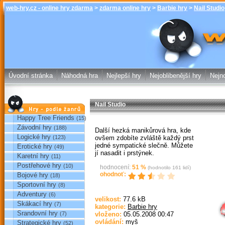
web-hry.cz - online hry zdarma
>
zdarma online hry
>
Barbie hry
>
Nail Studio
Nail Studio - B
hry web-hry.
Úvodní stránka
Náhodná hra
Nejlepší hry
Nejoblibenější hry
Nejno
Nail Studio
Hry podle žánrů
Happy Tree Friends
(15)
Závodní hry
(188)
Další hezká manikůrová hra, kde
Logické hry
ovšem zdobíte zvláště každý prst
(123)
jedné sympatické slečně. Můžete
Erotické hry
(49)
jí nasadit i prstýnek.
Karetní hry
(11)
Postřehové hry
(10)
hodnocení:
51
%
(hodnotilo
161
lidí)
ohodnoť:
Bojové hry
(18)
Sportovní hry
(8)
Sp
Adventury
(6)
velikost:
77.6 kB
Skákací hry
(7)
kategorie:
Barbie hry
Srandovní hry
(7)
vloženo:
05.05.2008 00:47
ovládání:
myš
Strategické hry
(52)