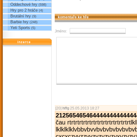
Oddechové hry
(598)
Hry pro 2 hráče
(4)
Brutální hry
(9)
komentaře ke hře
Barbie hry
(248)
Yeti Sports
(5)
Jméno:
reklama
[20]
hffg
25.05.2013 18:27
212565465464444444444444
čau rtrtrtrtrtrtr­trtrtrtrtrtrtrtrtrtlkl
lklklklklvbbvbvvbvbvbvbv­b
cxcxczyyzzyyzy­zyzyzyxyzyzy