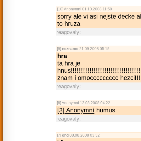
[10]
Anonymní
01.10.2008 11:50
sorry ale vi asi nejste decke 
to hruza
reagovaly:
[9]
nezname
21.09.2008 05:15
hra
ta hra je
hnus!!!!!!!!!­!!!!!!!!!!!!!!!!!!!!!!!!­!!!!!!
znam i omoccccccccc hezci!!!
reagovaly:
[8]
Anonymní
12.08.2008 04:22
[3] Anonymní
humus
reagovaly:
[7]
ghg
08.08.2008 03:32