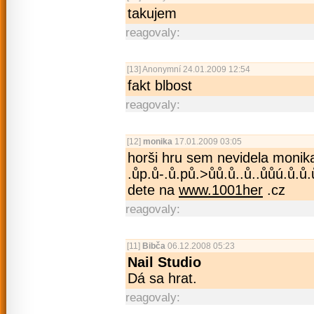
takujem
reagovaly:
[13]
Anonymní
24.01.2009 12:54
fakt blbost
reagovaly:
[12]
monika
17.01.2009 03:05
horši hru sem nevidela moni
.ůp.ů-.ů.pů.>ůů.ů..ů­..ůůú.ů.ů.
dete na
www.1001her
.cz
reagovaly:
[11]
Bibča
06.12.2008 05:23
Nail Studio
Dá sa hrat.
reagovaly: