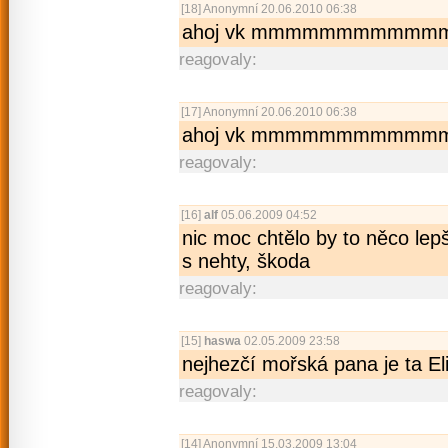
[18]
Anonymní
20.06.2010 06:38
ahoj vk mmmmmmmmmmm
reagovaly:
[17]
Anonymní
20.06.2010 06:38
ahoj vk mmmmmmmmmmm
reagovaly:
[16]
alf
05.06.2009 04:52
nic moc chtělo by to něco lepš
s nehty, škoda
reagovaly:
[15]
haswa
02.05.2009 23:58
nejhezčí mořská pana je ta El
reagovaly:
[14]
Anonymní
15.03.2009 13:04