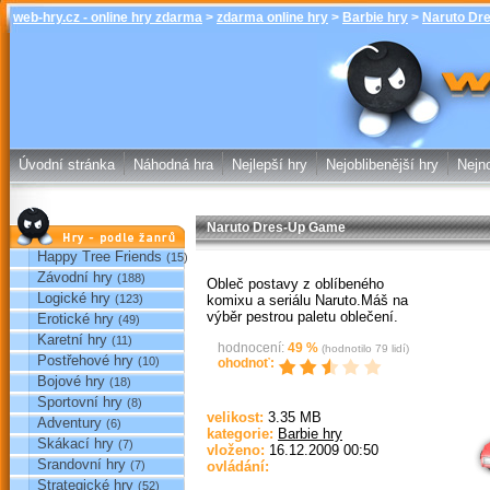
web-hry.cz - online hry zdarma
>
zdarma online hry
>
Barbie hry
>
Naruto Dr
Naruto Dres-
zdarma online
Úvodní stránka
Náhodná hra
Nejlepší hry
Nejoblibenější hry
Nejno
Naruto Dres-Up Game
Hry podle žánrů
Happy Tree Friends
(15)
Závodní hry
(188)
Obleč postavy z oblíbeného
Logické hry
komixu a seriálu Naruto.Máš na
(123)
výběr pestrou paletu oblečení.
Erotické hry
(49)
Karetní hry
(11)
hodnocení:
49
%
(hodnotilo
79
lidí)
Postřehové hry
(10)
ohodnoť:
Bojové hry
(18)
Sportovní hry
(8)
Sp
velikost:
3.35 MB
Adventury
(6)
kategorie:
Barbie hry
Skákací hry
(7)
vloženo:
16.12.2009 00:50
Srandovní hry
(7)
ovládání:
Strategické hry
(52)