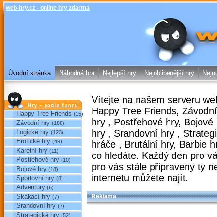
web-hry.cz - online hry zdarma
web-hry.cz
Úvodní stránka
Náhodná hra
Nejlepší hry
Nejoblibenější hry
Nejno
Vítejte na našem serveru
web
Hry podle žánrů
Happy Tree Friends
,
Závodní
Happy Tree Friends
(15)
hry
,
Postřehové hry
,
Bojové
Závodní hry
(188)
hry
,
Srandovní hry
,
Strateg
Logické hry
(123)
Erotické hry
(49)
hráče
,
Brutální hry
,
Barbie h
Karetní hry
(11)
co hledáte. Každý den pro 
Postřehové hry
(10)
pro vás stále připraveny ty
ne
Bojové hry
(18)
internetu můžete najít.
Sportovní hry
(8)
Adventury
(6)
Skákací hry
Reklama
(7)
Srandovní hry
(7)
Strategické hry
(52)