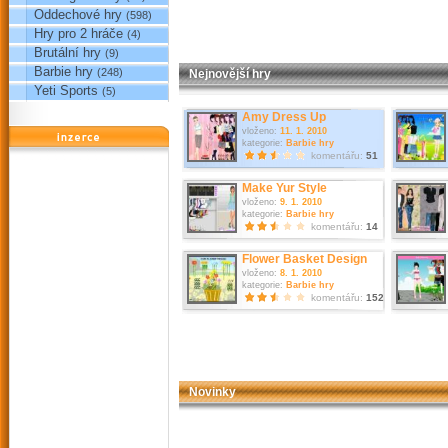
Oddechové hry
(598)
Hry pro 2 hráče
(4)
Brutální hry
(9)
Barbie hry
(248)
Nejnovější hry
Yeti Sports
(5)
Amy Dress Up
vloženo:
11. 1. 2010
reklama
kategorie:
Barbie hry
komentářu:
51
Make Yur Style
vloženo:
9. 1. 2010
kategorie:
Barbie hry
komentářu:
14
Flower Basket Design
vloženo:
8. 1. 2010
kategorie:
Barbie hry
komentářu:
152
Novinky