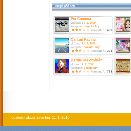
Nejlepší hry
Pet Connect
vloženo:
24. 1. 2009
kategorie:
Logické hry
komentářu:
409
Carcan Racing
vloženo:
12. 5. 2008
kategorie:
Závodní hry
komentářu:
361
Barbie hra oblékání
vloženo:
2. 2. 2008
kategorie:
Barbie hry
komentářu:
778
poslední aktualizace her: 11. 1. 2010