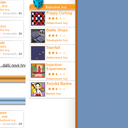
sign
nahodné hry
1. 2010
bie hry
Puppy Curling
komentářu:
91
Oddechové hry
 2010
Battle Ships
bie hry
komentářu:
36
Strategické hry
ado
 2010
Starrfall
bie hry
komentářu:
10
Oddechové hry
Injection
..dalši nové hry
Experience
Oddechové hry
Asijská Barbie
Barbie hry
Game
5. 2008
dechové hry
komentářu:
29