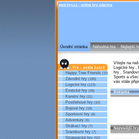
web-hry.cz - online hry zdarma
Úvodní stránka
Náhodná hra
Nejlepší h
Vítejte na na
Hry podle žánrů
Logické hry
,
hry
,
Srandov
Happy Tree Friends
(15)
Sports
a všec
Závodní hry
(188)
vás stále při
Logické hry
(123)
Erotické hry
(49)
Reklama
Karetní hry
(11)
Postřehové hry
(10)
Bojové hry
(18)
Sportovní hry
(8)
Adventury
(6)
Skákací hry
(7)
Nejnovější hry
Srandovní hry
(7)
Strategické hry
(52)