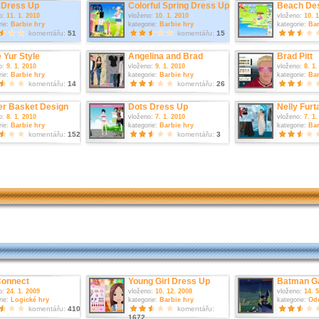
Dress Up
Colorful Spring Dress Up
Beach De
o:
11. 1. 2010
vloženo:
10. 1. 2010
vloženo:
10. 
rie:
Barbie hry
kategorie:
Barbie hry
kategorie:
Bar
komentářu:
51
komentářu:
15
 Yur Style
Angelina and Brad
Brad Pitt
o:
9. 1. 2010
vloženo:
9. 1. 2010
vloženo:
8. 1.
rie:
Barbie hry
kategorie:
Barbie hry
kategorie:
Bar
komentářu:
14
komentářu:
26
er Basket Design
Dots Dress Up
Nelly Furt
o:
8. 1. 2010
vloženo:
7. 1. 2010
vloženo:
7. 1.
rie:
Barbie hry
kategorie:
Barbie hry
kategorie:
Bar
komentářu:
152
komentářu:
3
Connect
Young Girl Dress Up
Batman 
o:
24. 1. 2009
vloženo:
10. 12. 2008
vloženo:
14. 
rie:
Logické hry
kategorie:
Barbie hry
kategorie:
Od
komentářu:
410
komentářu:
1672