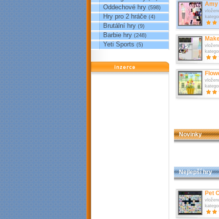
Amy 
Oddechové hry
(598)
vložen
Hry pro 2 hráče
(4)
katego
Brutální hry
(9)
Barbie hry
(248)
Make
Yeti Sports
(5)
vložen
katego
reklama
Flow
vložen
katego
Novinky
Nejlepší hry
Pet 
vložen
katego