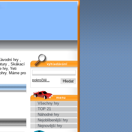
Závodní hry
,
vyhledávání
tury
,
Skákací
e hry
,
Yeti
bhry
. Máme pro
pokročilé...
menu
Všechny hry
TOP 21
Náhodné hry
Nejoblibenější hry
Nejnovější hry