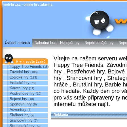
web-hry.cz - online hry zdarma
web-hry.cz
Úvodní stránka
Náhodná hra
Nejlepší hry
Nejoblibenější hry
Nejno
Vítejte na našem serveru
web
Hry podle žánrů
Happy Tree Friends
,
Závodní
Happy Tree Friends
(15)
hry
,
Postřehové hry
,
Bojové
Závodní hry
(188)
hry
,
Srandovní hry
,
Strateg
Logické hry
(123)
Erotické hry
(49)
hráče
,
Brutální hry
,
Barbie h
Karetní hry
(11)
co hledáte. Každý den pro 
Postřehové hry
(10)
pro vás stále připraveny ty
ne
Bojové hry
(18)
internetu můžete najít.
Sportovní hry
(8)
Adventury
(6)
Skákací hry
Reklama
(7)
Srandovní hry
(7)
Strategické hry
(52)