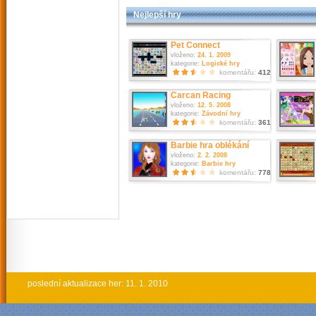
Nejlepší hry
Pet Connect
vloženo:
24. 1. 2009
kategorie:
Logické hry
komentářu:
412
Carcan Racing
vloženo:
12. 5. 2008
kategorie:
Závodní hry
komentářu:
361
Barbie hra oblékání
vloženo:
2. 2. 2008
kategorie:
Barbie hry
komentářu:
778
poslední aktualizace her: 11. 1. 2010