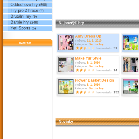
Oddechové hry
(598)
Hry pro 2 hráče
(4)
Brutální hry
(9)
Barbie hry
(248)
Nejnovější hry
Yeti Sports
(5)
Amy Dress Up
vloženo:
11. 1. 2010
reklama
kategorie:
Barbie hry
komentářu:
51
Make Yur Style
vloženo:
9. 1. 2010
kategorie:
Barbie hry
komentářu:
14
Flower Basket Design
vloženo:
8. 1. 2010
kategorie:
Barbie hry
komentářu:
152
Novinky