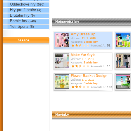
Oddechové hry
(598)
Hry pro 2 hráče
(4)
Brutální hry
(9)
Barbie hry
(248)
Nejnovější hry
Yeti Sports
(5)
Amy Dress Up
vloženo:
11. 1. 2010
reklama
kategorie:
Barbie hry
komentářu:
51
Make Yur Style
vloženo:
9. 1. 2010
kategorie:
Barbie hry
komentářu:
14
Flower Basket Design
vloženo:
8. 1. 2010
kategorie:
Barbie hry
komentářu:
152
Novinky