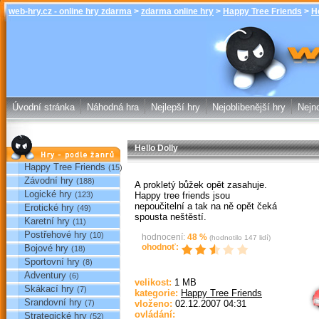
web-hry.cz - online hry zdarma
>
zdarma online hry
>
Happy Tree Friends
>
H
Hello Dolly 
zdarma online
Úvodní stránka
Náhodná hra
Nejlepší hry
Nejoblibenější hry
Nejno
Hello Dolly
Hry podle žánrů
Happy Tree Friends
(15)
Závodní hry
(188)
A prokletý bůžek opět zasahuje.
Logické hry
Happy tree friends jsou
(123)
nepoučitelní a tak na ně opět čeká
Erotické hry
(49)
spousta neštěstí.
Karetní hry
(11)
Postřehové hry
(10)
hodnocení:
48
%
(hodnotilo
147
lidí)
ohodnoť:
Bojové hry
(18)
Sportovní hry
(8)
Sp
Adventury
(6)
velikost:
1 MB
Skákací hry
(7)
kategorie:
Happy Tree Friends
Srandovní hry
(7)
vloženo:
02.12.2007 04:31
ovládání:
Strategické hry
(52)