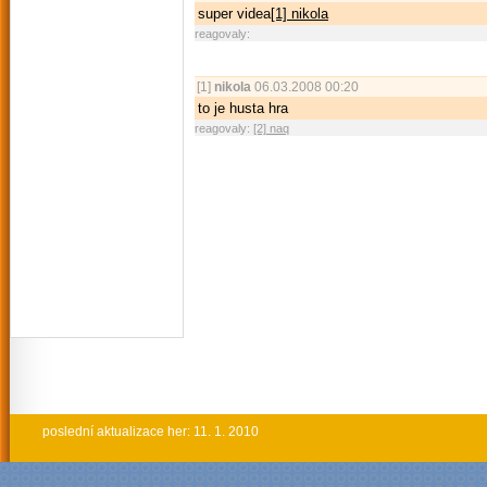
super videa
[1] nikola
reagovaly:
[1]
nikola
06.03.2008 00:20
to je husta hra
reagovaly:
[2] naq
poslední aktualizace her: 11. 1. 2010