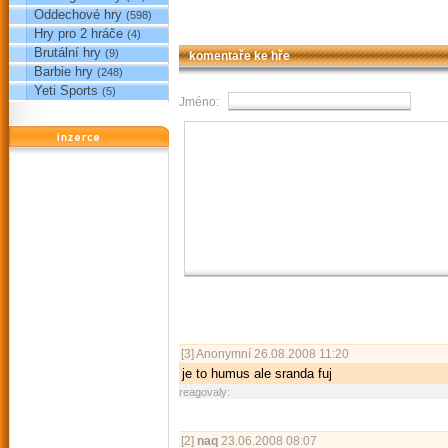
Oddechové hry
(598)
Hry pro 2 hráče
(4)
Brutální hry
(9)
komentaře ke hře
Barbie hry
(248)
Yeti Sports
(5)
Jméno:
reklama
[3]
Anonymní
26.08.2008 11:20
je to humus ale sranda fuj
reagovaly:
[2]
naq
23.06.2008 08:07