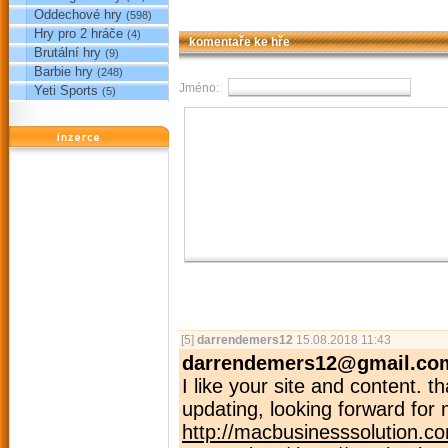
Oddechové hry
(598)
Hry pro 2 hráče
(4)
komentaře ke hře
Brutální hry
(9)
Barbie hry
(248)
Jméno:
Yeti Sports
(5)
reklama
[5]
darrendemers12
15.08.2018 11:43
darrendemers12@gmail.co
I like your site and content. 
updating, looking forward for
http://macbusinesssolution.c