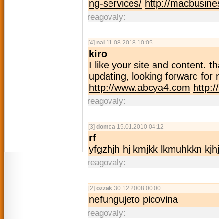
ng-services/
http://macbusine
reagovaly:
[4]
nai
11.08.2018 10:05
kiro
I like your site and content. 
updating, looking forward for
http://www.abcya4.com
http:
reagovaly:
[3]
domca
15.01.2010 04:12
rf
yfgzhjh hj kmjkk lkmuhkkn kjhj
reagovaly:
[2]
ozzak
30.12.2008 00:00
nefungujeto picovina
reagovaly: