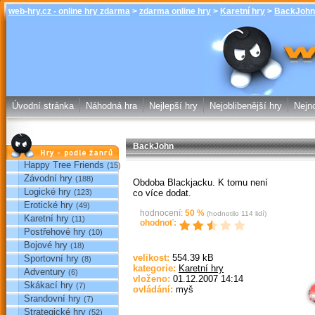
web-hry.cz - online hry zdarma
>
zdarma online hry
>
Karetní hry
>
BackJohn
BackJohn - Kar
hry web-hry.
Úvodní stránka
Náhodná hra
Nejlepší hry
Nejoblibenější hry
Nejno
BackJohn
Hry podle žánrů
Happy Tree Friends
(15)
Závodní hry
(188)
Obdoba Blackjacku. K tomu není
Logické hry
co více dodat.
(123)
Erotické hry
(49)
hodnocení:
50
%
(hodnotilo
114
lidí)
Karetní hry
(11)
ohodnoť:
Postřehové hry
(10)
Bojové hry
(18)
velikost:
554.39 kB
Sportovní hry
(8)
Sp
kategorie:
Karetní hry
Adventury
(6)
vloženo:
01.12.2007 14:14
Skákací hry
(7)
ovládání:
myš
Srandovní hry
(7)
Strategické hry
(52)