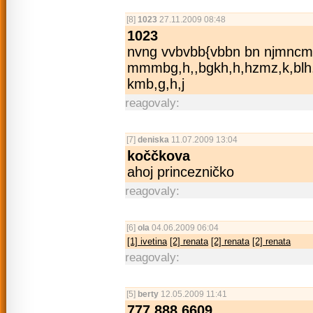
[8]
1023
27.11.2009 08:48
1023
nvng vvbvbb{vbbn bn njmn
mmmbg,h,,bgkh­,h,hzmz,k,blh­.thz
kmb,g,h,j
reagovaly:
[7]
deniska
11.07.2009 13:04
koččkova
ahoj princezničko
reagovaly:
[6]
ola
04.06.2009 06:04
[1] ivetina
[2] renata
[2] renata
[2] renata
reagovaly:
[5]
berty
12.05.2009 11:41
777 888 6609