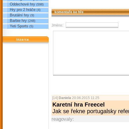
Oddechové hry
(598)
Hry pro 2 hráče
(4)
komentaře ke hře
Brutální hry
(9)
Barbie hry
(248)
Jméno:
Yeti Sports
(5)
reklama
[14]
Daniela
20.06.2015 11:25
Karetní hra Freecel
Jak se řekne portugalsky ref
reagovaly: