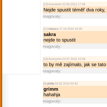
[12]
Anonymní
22.06.2012 17:48
Nejde spustit téměř dva roky, 
reagovaly:
[11]
kdance
17.10.2010 10:26
sakra
nejde to spustit
reagovaly:
[10]
Anonymní
23.07.2010 15:38
to by mě zajímalo, jak se tato
reagovaly:
[9]
philip
03.02.2010 03:42
grimm
hahahja
reagovaly: