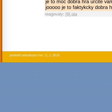
je to moc dobra hra urcite va
jooooo je to faktykcky dobra 
reagovaly:
[6] ola
poslední aktualizace her: 11. 1. 2010