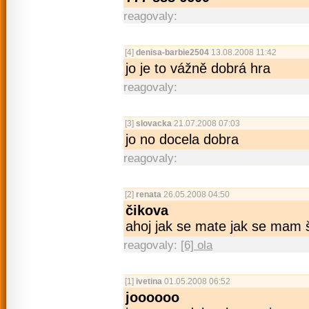
reagovaly:
[4]
denisa-barbie2504
13.08.2008 11:42
jo je to vážně dobrá hra
reagovaly:
[3]
slovacka
21.07.2008 07:03
jo no docela dobra
reagovaly:
[2]
renata
26.05.2008 04:50
čikova
ahoj jak se mate jak se mam 
reagovaly:
[6] ola
[1]
ivetina
01.05.2008 06:52
joooooo