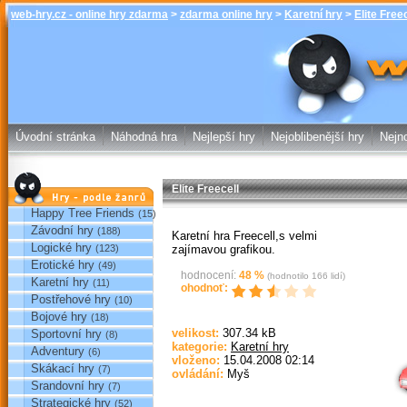
web-hry.cz - online hry zdarma
>
zdarma online hry
>
Karetní hry
>
Elite Free
Elite Freecel
online hry w
Úvodní stránka
Náhodná hra
Nejlepší hry
Nejoblibenější hry
Nejno
Elite Freecell
Hry podle žánrů
Happy Tree Friends
(15)
Závodní hry
(188)
Karetní hra Freecell,s velmi
Logické hry
zajímavou grafikou.
(123)
Erotické hry
(49)
hodnocení:
48
%
(hodnotilo
166
lidí)
Karetní hry
(11)
ohodnoť:
Postřehové hry
(10)
Bojové hry
(18)
velikost:
307.34 kB
Sportovní hry
(8)
Sp
kategorie:
Karetní hry
Adventury
(6)
vloženo:
15.04.2008 02:14
Skákací hry
(7)
ovládání:
Myš
Srandovní hry
(7)
Strategické hry
(52)