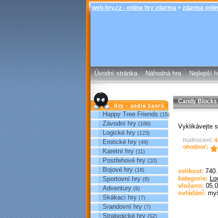
web-hry.cz - online hry zdarma
>
zdarma onlin
Úvodní stránka
Náhodná hra
Nejlepší h
Candy Blocks
Hry podle žánrů
Happy Tree Friends
(15)
Závodní hry
(188)
Vyklikávejte 
Logické hry
(123)
hodnocení:
4
Erotické hry
(49)
ohodnoť:
Karetní hry
(11)
Postřehové hry
(10)
Bojové hry
(18)
velikost:
740
kategorie:
Lo
Sportovní hry
(8)
vloženo:
05.0
Adventury
(6)
ovládání:
my
Skákací hry
(7)
Srandovní hry
(7)
Strategické hry
(52)