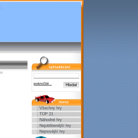
vyhledávání
ma
pokročilé...
menu
Všechny hry
TOP 21
Náhodné hry
Nejoblibenější hry
Nejnovější hry