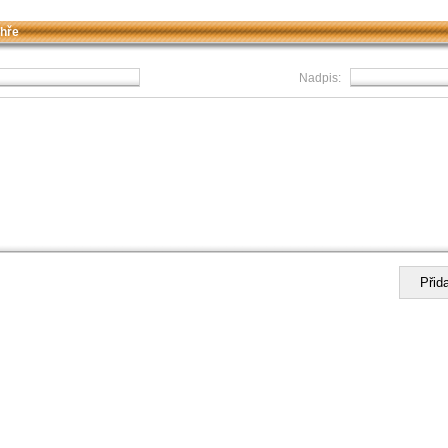
 hře
Nadpis: