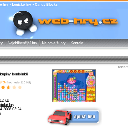
e hry
>
Logické hry
>
Candy Blocks
Candy Blocks - Logické hry - zdarma
online hry web-hry.cz - online hry
zdarma
ry
Nejoblibenější hry
Nejnovější hry
Kontakt
rekla
skupiny bonbónků
8
%
(hodnotilo
115
lidí)
.12 kB
gické hry
Spusť online hru zdarma
4.2008 03:24
š