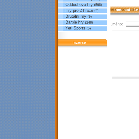
Oddechové hry
(598)
Hry pro 2 hráče
komentaře ke
(4)
Brutální hry
(9)
Barbie hry
(248)
Jméno:
Yeti Sports
(5)
reklama