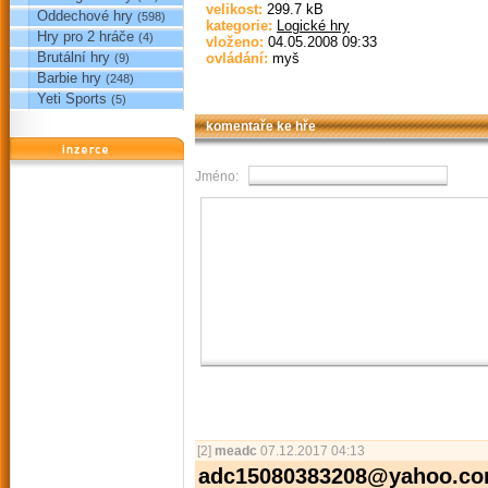
velikost:
299.7 kB
Oddechové hry
(598)
kategorie:
Logické hry
Hry pro 2 hráče
(4)
vloženo:
04.05.2008 09:33
Brutální hry
ovládání:
myš
(9)
Barbie hry
(248)
Yeti Sports
(5)
komentaře ke hře
reklama
Jméno:
[2]
meadc
07.12.2017 04:13
adc15080383208@yahoo.c