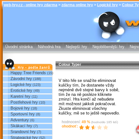
web-hry.cz - online hry zdarma
>
zdarma online hry
>
Logické hry
>
Colour Ty
Colour Typer
online hry w
Úvodní stránka
Náhodná hra
Nejlepší hry
Nejoblibenější hry
Nejno
Colour Typer
Hry podle žánrů
Happy Tree Friends
(15)
Závodní hry
(188)
V této hře se snažíte eliminovat
Logické hry
kuličky tím, že dostanete vždy
(123)
nejméně dvě stejné barvy k sobě,
Erotické hry
(49)
tím že na ně posléze kliknete
Karetní hry
(11)
zminzí. Hra končí až nebudete
Postřehové hry
(10)
mít možnost jakkoli pokračovat.
Bojové hry
Zkuste eliminovat všechny
(18)
kuličky, mě se to ještě nepovedlo.
Sportovní hry
(8)
Sp
Adventury
(6)
hodnocení:
49
%
(hodnotilo
185
lidí)
Skákací hry
(7)
ohodnoť:
Srandovní hry
(7)
Strategické hry
(52)