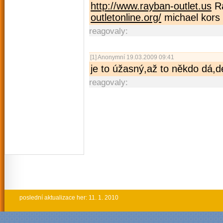
http://www.rayban-outlet.us
Ra
outletonline.org/
michael kors 
reagovaly:
[1]
Anonymní
19.03.2009 09:41
je to úžasný,až to někdo dá,d
reagovaly:
poslední aktualizace her: 11. 1. 2010