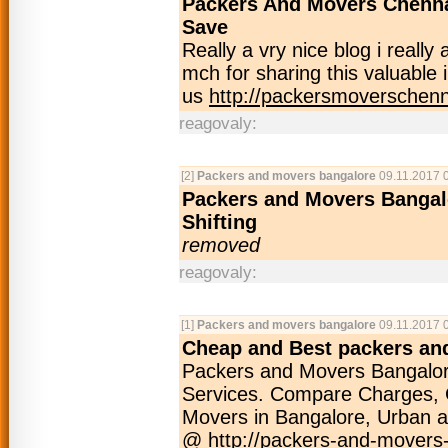
Packers And Movers Chenna
Save
Really a vry nice blog i really
mch for sharing this valuable i
us
http://packersmoverschenna
reagovaly:
[2]
Packers and movers bangalore
09.11.2017 
Packers and Movers Bangal
Shifting
removed
reagovaly:
[1]
Packers and movers bangalore
09.11.2017 
Cheap and Best packers an
Packers and Movers Bangalore
Services. Compare Charges, 
Movers in Bangalore, Urban 
@
http://packers-and-movers-