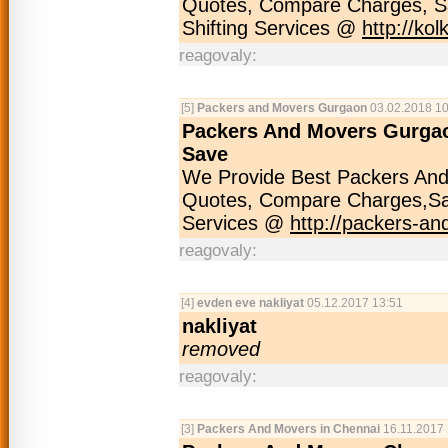
Quotes, Compare Charges, S
Shifting Services @
http://ko
reagovaly:
[5]
Packers and Movers Gurgaon
03.02.2018 10
Packers And Movers Gurgao
Save
We Provide Best Packers And
Quotes, Compare Charges,Sa
Services @
http://packers-an
reagovaly:
[4]
evden eve nakliyat
05.12.2017 13:51
nakliyat
removed
reagovaly:
[3]
Packers And Movers in Chennai
16.11.2017 