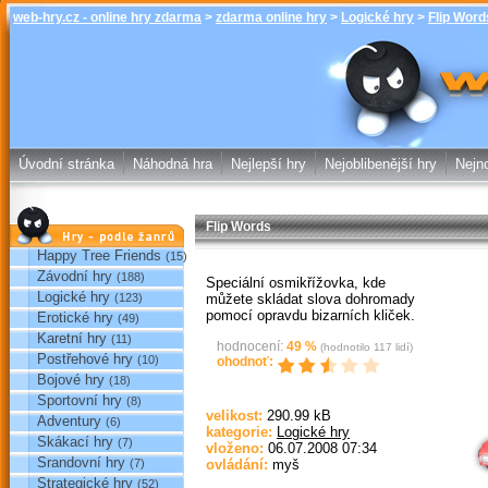
web-hry.cz - online hry zdarma
>
zdarma online hry
>
Logické hry
>
Flip Word
Flip Words 
online hry w
Úvodní stránka
Náhodná hra
Nejlepší hry
Nejoblibenější hry
Nejno
Flip Words
Hry podle žánrů
Happy Tree Friends
(15)
Závodní hry
(188)
Speciální osmikřížovka, kde
Logické hry
můžete skládat slova dohromady
(123)
pomocí opravdu bizarních kliček.
Erotické hry
(49)
Karetní hry
(11)
hodnocení:
49
%
(hodnotilo
117
lidí)
Postřehové hry
(10)
ohodnoť:
Bojové hry
(18)
Sportovní hry
(8)
Sp
velikost:
290.99 kB
Adventury
(6)
kategorie:
Logické hry
Skákací hry
(7)
vloženo:
06.07.2008 07:34
Srandovní hry
(7)
ovládání:
myš
Strategické hry
(52)