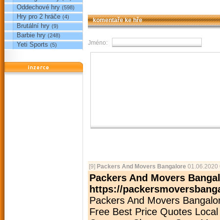
Oddechové hry
(598)
Hry pro 2 hráče
(4)
komentaře ke hře
Brutální hry
(9)
Barbie hry
(248)
Jméno:
Yeti Sports
(5)
reklama
[9]
Packers And Movers Bangalore
01.06.2020 
Packers And Movers Banga
https://packersmoversbanga
Packers And Movers Bangalore
Free Best Price Quotes Local