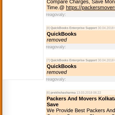
Compare Charges, Save Mon
Time.@
https://packersmover
reagovaly:
[8]
QuickBooks Enterprise Support
30.04.2018 
QuickBooks
removed
reagovaly:
[7]
QuickBooks Enterprise Support
30.04.2018 
QuickBooks
removed
reagovaly:
[6]
prekhshasharma
13.03.2018 06:22
Packers And Movers Kolkata
Save
We Provide Best Packers And 