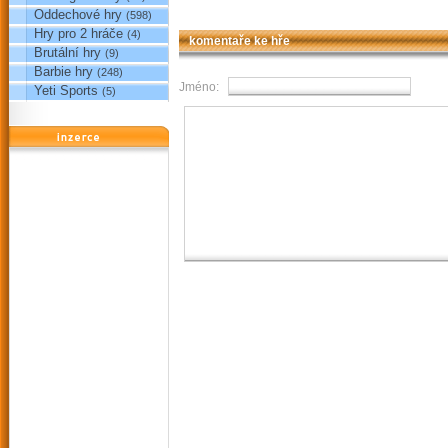
Oddechové hry
(598)
Hry pro 2 hráče
(4)
komentaře ke hře
Brutální hry
(9)
Barbie hry
(248)
Jméno:
Yeti Sports
(5)
reklama