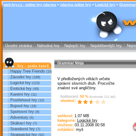
web-hry.cz - online hry zdarma
>
zdarma online hry
>
Logické hry
>
Grammar 
Grammar Ninja
online hry w
Úvodní stránka
Náhodná hra
Nejlepší hry
Nejoblibenější hry
Nejno
Grammar Ninja
Hry podle žánrů
Happy Tree Friends
(15)
Závodní hry
(188)
V předložených větách určete
Logické hry
správní slovních druh. Procvičte
(123)
znalost své angličtiny.
Erotické hry
(49)
Karetní hry
(11)
hodnocení:
50
%
(hodnotilo
121
lidí)
Postřehové hry
(10)
ohodnoť:
Bojové hry
(18)
Sportovní hry
(8)
Sp
velikost:
1.07 MB
Adventury
(6)
kategorie:
Logické hry
Skákací hry
(7)
vloženo:
03.11.2008 00:58
Srandovní hry
(7)
ovládání:
myš
Strategické hry
(52)