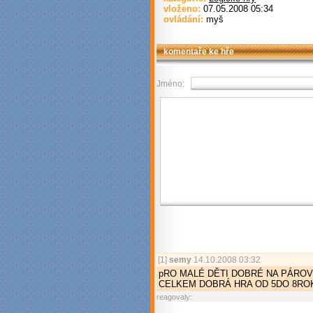
vloženo:
07.05.2008 05:34
ovládání:
myš
komentaře ke hře
Jméno:
[1]
semy
14.10.2008 03:32
pRO MALÉ DĚTI DOBRÉ NA PÁROV
CELKEM DOBRÁ HRA OD 5DO 8RO
reagovaly: