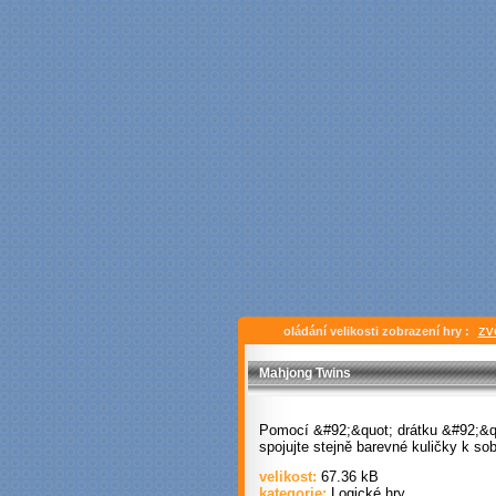
zv
oládání velikosti zobrazení hry :
Mahjong Twins
Pomocí &#92;&quot; drátku &#92;&q
spojujte stejně barevné kuličky k so
velikost:
67.36 kB
kategorie:
Logické hry