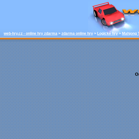
hrát - Mahjon
zdarma online 
h
web-hry.cz - online hry zdarma
>
zdarma online hry
>
Logické hry
>
Mahjong 
O