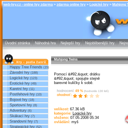
web-hry.cz - online hry zdarma
>
zdarma online hry
>
Logické hry
>
Mahjong 
Mahjong Twins
online hry w
Úvodní stránka
Náhodná hra
Nejlepší hry
Nejoblibenější hry
Nejno
Mahjong Twins
Hry podle žánrů
Happy Tree Friends
(15)
Závodní hry
(188)
Pomocí &#92;&quot; drátku
Logické hry
&#92;&quot; spojujte stejně
(123)
barevné kuličky k sobě.
Erotické hry
(49)
Karetní hry
(11)
hodnocení:
49
%
(hodnotilo
130
lidí)
Postřehové hry
(10)
ohodnoť:
Bojové hry
(18)
Sportovní hry
(8)
Sp
velikost:
67.36 kB
Adventury
(6)
kategorie:
Logické hry
Skákací hry
(7)
vloženo:
07.05.2008 05:34
Srandovní hry
(7)
ovládání:
myš
Strategické hry
(52)