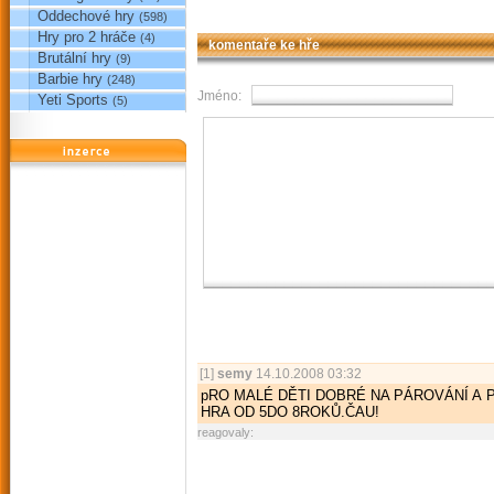
Oddechové hry
(598)
Hry pro 2 hráče
(4)
komentaře ke hře
Brutální hry
(9)
Barbie hry
(248)
Jméno:
Yeti Sports
(5)
reklama
[1]
semy
14.10.2008 03:32
pRO MALÉ DĚTI DOBRÉ NA PÁROVÁNÍ A
HRA OD 5DO 8ROKŮ.ČAU!
reagovaly: