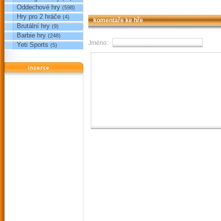
Oddechové hry
(598)
Hry pro 2 hráče
(4)
komentaře ke hře
Brutální hry
(9)
Barbie hry
(248)
Jméno:
Yeti Sports
(5)
reklama