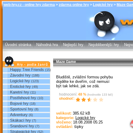
web-hry.cz - online hry zdarma
>
zdarma online hry
>
Logické hry
>
Maze Ga
Maze Game -
online hry w
Úvodní stránka
Náhodná hra
Nejlepší hry
Nejoblibenější hry
Nejno
Maze Game
Hry podle žánrů
Happy Tree Friends
(15)
Závodní hry
(188)
Bludiště, zvláštní formou pohybu
Logické hry
dojděte ke dveřím, což nemusí
(123)
být tak lehké, jak se zdá.
Erotické hry
(49)
Karetní hry
(11)
hodnocení:
48
%
(hodnotilo
133
lidí)
Postřehové hry
(10)
ohodnoť:
Bojové hry
(18)
Sportovní hry
(8)
Sp
velikost:
385.62 kB
Adventury
(6)
kategorie:
Logické hry
Skákací hry
(7)
vloženo:
18.08.2008 05:25
Srandovní hry
(7)
ovládání:
šipky
Strategické hry
(52)