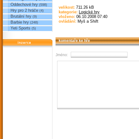
Oddechové hry
(598)
velikost:
711.26 kB
Hry pro 2 hráče
(4)
kategorie:
Logické hry
Brutální hry
vloženo:
06.10.2008 07:40
(9)
ovládání:
Myš a Shift
Barbie hry
(248)
Yeti Sports
(5)
komentaře ke hře
reklama
Jméno: