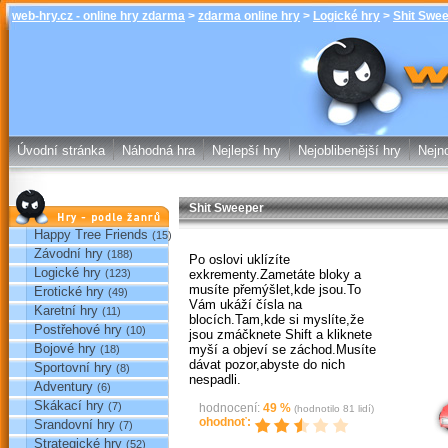
web-hry.cz - online hry zdarma
>
zdarma online hry
>
Logické hry
>
Shit Swe
Shit Sweeper 
online hry w
Úvodní stránka
Náhodná hra
Nejlepší hry
Nejoblibenější hry
Nejno
Shit Sweeper
Hry podle žánrů
Happy Tree Friends
(15)
Závodní hry
(188)
Po oslovi uklízíte
Logické hry
exkrementy.Zametáte bloky a
(123)
musíte přemýšlet,kde jsou.To
Erotické hry
(49)
Vám ukáží čísla na
Karetní hry
(11)
blocích.Tam,kde si myslíte,že
Postřehové hry
(10)
jsou zmáčknete Shift a kliknete
Bojové hry
myší a objeví se záchod.Musíte
(18)
dávat pozor,abyste do nich
Sportovní hry
(8)
Sp
nespadli.
Adventury
(6)
Skákací hry
(7)
hodnocení:
49
%
(hodnotilo
81
lidí)
ohodnoť:
Srandovní hry
(7)
Strategické hry
(52)