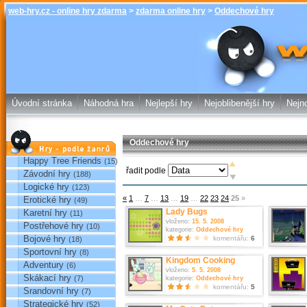
web-hry.cz - online hry zdarma
>
zdarma online hry
>
Oddechové hry
Oddechové hr
web-hry.cz
Úvodní stránka
Náhodná hra
Nejlepší hry
Nejoblibenější hry
Nejno
Oddechové hry
Hry podle žánrů
Happy Tree Friends
(15)
řadit podle
Závodní hry
(188)
Logické hry
(123)
«
1
…
7
…
13
…
19
…
22
23
24
25
»
Erotické hry
(49)
Lady Bugs
Karetní hry
(11)
vloženo:
15. 5. 2008
Postřehové hry
(10)
kategorie:
Oddechové hry
Bojové hry
komentářu:
6
(18)
Sportovní hry
(8)
Kingdom Cooking
Adventury
(6)
vloženo:
5. 5. 2008
Skákací hry
(7)
kategorie:
Oddechové hry
komentářu:
5
Srandovní hry
(7)
Strategické hry
(52)