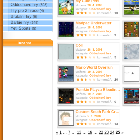
My Cute Pets
Oddechové hry
(598)
vloženo:
28. 4. 2008
kategorie:
Oddechové hry
Hry pro 2 hráče
(4)
komentářu:
10
Brutální hry
(9)
Barbie hry
(248)
Madpac Underwater
vloženo:
18. 4. 2008
Yeti Sports
(5)
kategorie:
Oddechové hry
komentářu:
3
reklama
Coil
vloženo:
26. 3. 2008
kategorie:
Oddechové hry
komentářu:
5
Mario World Overrun
vloženo:
19. 3. 2008
kategorie:
Oddechové hry
komentářu:
20
Pumkin Playza Bloodinator
vloženo:
19. 2. 2008
kategorie:
Oddechové hry
komentářu:
6
Custom South Park Creator
vloženo:
5. 1. 2008
kategorie:
Oddechové hry
komentářu:
13
«
1
…
7
…
13
…
19
…
22
23
24
25
»