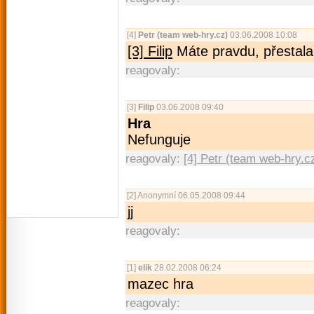
[4]
Petr (team web-hry.cz)
03.06.2008 10:08
[3] Filip
Máte pravdu, přestala
reagovaly:
[3]
Filip
03.06.2008 09:40
Hra
Nefunguje
reagovaly:
[4] Petr (team web-hry.c
[2]
Anonymní
06.05.2008 09:44
jj
reagovaly:
[1]
elik
28.02.2008 06:24
mazec hra
reagovaly: