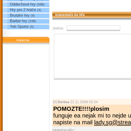
Oddechové hry
(598)
Hry pro 2 hráče
(4)
Brutální hry
komentaře ke hře
(9)
Barbie hry
(248)
Yeti Sports
(5)
Jméno:
reklama
[5]
Denisa
22.11.2008 03:24
POMOZTE!!!!plosim
funguje ea nejak mi to nejde 
napiste na mail
lady.sg@
stre
reagovaly: