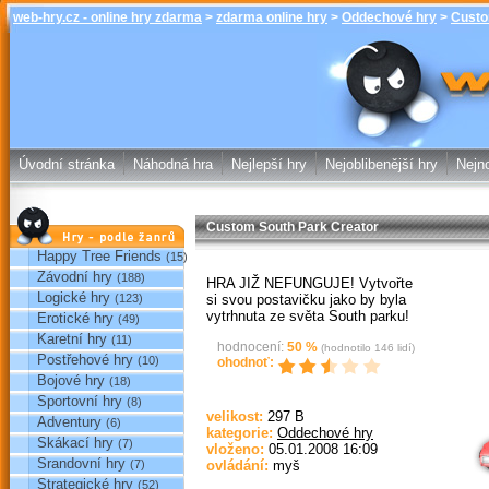
web-hry.cz - online hry zdarma
>
zdarma online hry
>
Oddechové hry
>
Custo
Custom So
Oddechové hr
web-hry.cz
Úvodní stránka
Náhodná hra
Nejlepší hry
Nejoblibenější hry
Nejno
Custom South Park Creator
Hry podle žánrů
Happy Tree Friends
(15)
Závodní hry
(188)
HRA JIŽ NEFUNGUJE! Vytvořte
Logické hry
si svou postavičku jako by byla
(123)
vytrhnuta ze světa South parku!
Erotické hry
(49)
Karetní hry
(11)
hodnocení:
50
%
(hodnotilo
146
lidí)
Postřehové hry
(10)
ohodnoť:
Bojové hry
(18)
Sportovní hry
(8)
Sp
velikost:
297 B
Adventury
(6)
kategorie:
Oddechové hry
Skákací hry
(7)
vloženo:
05.01.2008 16:09
Srandovní hry
(7)
ovládání:
myš
Strategické hry
(52)