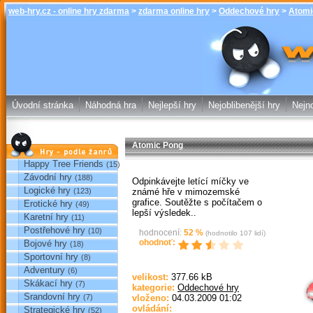
web-hry.cz - online hry zdarma
>
zdarma online hry
>
Oddechové hry
>
Atomi
Atomic Pong -
online hry w
Úvodní stránka
Náhodná hra
Nejlepší hry
Nejoblibenější hry
Nejno
Atomic Pong
Hry podle žánrů
Happy Tree Friends
(15)
Závodní hry
(188)
Odpinkávejte letící míčky ve
Logické hry
známé hře v mimozemské
(123)
grafice. Soutěžte s počítačem o
Erotické hry
(49)
lepší výsledek..
Karetní hry
(11)
Postřehové hry
(10)
hodnocení:
52
%
(hodnotilo
107
lidí)
ohodnoť:
Bojové hry
(18)
Sportovní hry
(8)
Sp
Adventury
(6)
velikost:
377.66 kB
Skákací hry
(7)
kategorie:
Oddechové hry
Srandovní hry
(7)
vloženo:
04.03.2009 01:02
ovládání:
Strategické hry
(52)