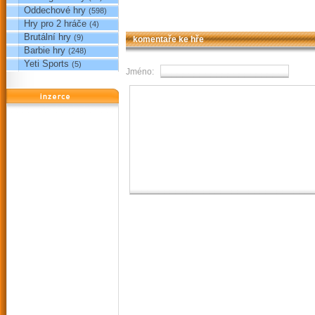
Oddechové hry
(598)
Hry pro 2 hráče
(4)
Brutální hry
(9)
komentaře ke hře
Barbie hry
(248)
Yeti Sports
(5)
Jméno:
reklama