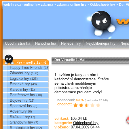
web-hry.cz - online hry zdarma
>
zdarma online hry
>
Oddechové hry
>
Der Vi
Der Virtuelle 
zdarma online
Úvodní stránka
Náhodná hra
Nejlepší hry
Nejoblibenější hry
Nejno
Der Virtuelle 1. Mai
Hry podle žánrů
Happy Tree Friends
(15)
Závodní hry
(188)
1. květen je tady a s ním i
Logické hry
každoroční demonstrace. Staňte
(123)
se na chvíli neoblíbeným
Erotické hry
(49)
policistou a rozhánějte
Karetní hry
(11)
demonstrace proudem vody!
Postřehové hry
(10)
Bojové hry
hodnocení:
49
%
(18)
(hodnotilo
95
lidí)
ohodnoť:
Sportovní hry
(8)
Sp
Adventury
(6)
Skákací hry
(7)
velikost:
105.04 kB
Srandovní hry
(7)
kategorie:
Oddechové hry
vloženo:
07.04.2009 04:44
Strategické hry
(52)