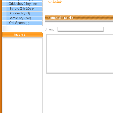
ovládání:
Oddechové hry
(598)
Hry pro 2 hráče
(4)
Brutální hry
(9)
Barbie hry
komentaře ke hře
(248)
Yeti Sports
(5)
Jméno:
reklama