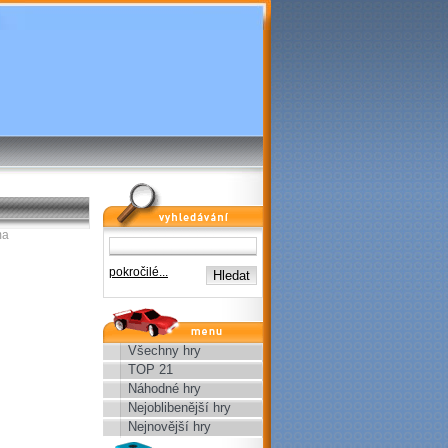
vyhledávání
ma
pokročilé...
menu
Všechny hry
TOP 21
Náhodné hry
Nejoblibenější hry
Nejnovější hry