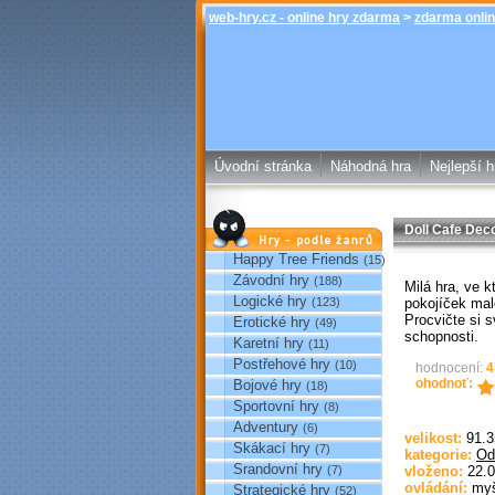
web-hry.cz - online hry zdarma
>
zdarma onlin
Úvodní stránka
Náhodná hra
Nejlepší h
Doll Cafe Dec
Hry podle žánrů
Happy Tree Friends
(15)
Závodní hry
(188)
Milá hra, ve kt
Logické hry
pokojíček mal
(123)
Procvičte si s
Erotické hry
(49)
schopnosti.
Karetní hry
(11)
Postřehové hry
(10)
hodnocení:
4
ohodnoť:
Bojové hry
(18)
Sportovní hry
(8)
Adventury
(6)
velikost:
91.3
Skákací hry
(7)
kategorie:
Od
Srandovní hry
(7)
vloženo:
22.0
ovládání:
my
Strategické hry
(52)