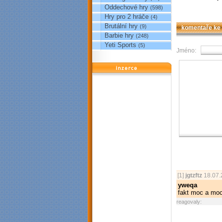
Oddechové hry
(598)
Hry pro 2 hráče
(4)
Brutální hry
(9)
komentaře ke
Barbie hry
(248)
Yeti Sports
(5)
Jméno:
reklama
[1]
jgtzftz
18.07.
yweqa
fakt moc a moc
reagovaly: