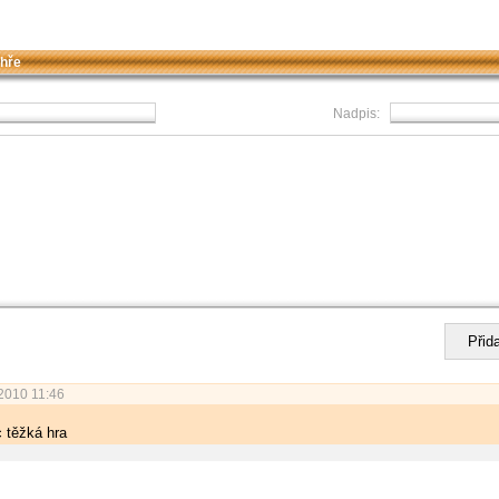
 hře
Nadpis:
2010 11:46
 těžká hra