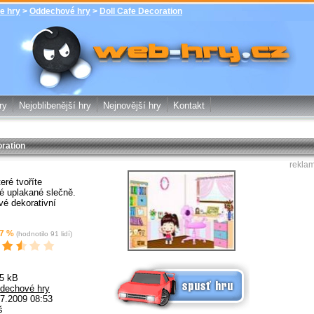
e hry
>
Oddechové hry
>
Doll Cafe Decoration
Doll Cafe Decoration - Oddechové hry -
zdarma online hry web-hry.cz - online
hry zdarma
ry
Nejoblibenější hry
Nejnovější hry
Kontakt
oration
rekla
eré tvoříte
é uplakané slečně.
vé dekorativní
7
%
(hodnotilo
91
lidí)
Spusť online hru zdarma
5 kB
dechové hry
7.2009 08:53
š