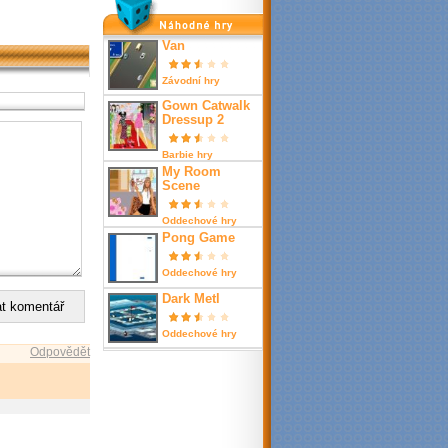
nahodné hry
Van
Závodní hry
Gown Catwalk
Dressup 2
Barbie hry
My Room
Scene
Oddechové hry
Pong Game
Oddechové hry
Dark Metl
Oddechové hry
Odpovědět