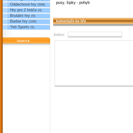
pusy, šipky - pohyb
Oddechové hry
(598)
Hry pro 2 hráče
(4)
Brutální hry
(9)
Barbie hry
komentaře ke hře
(248)
Yeti Sports
(5)
Jméno:
reklama