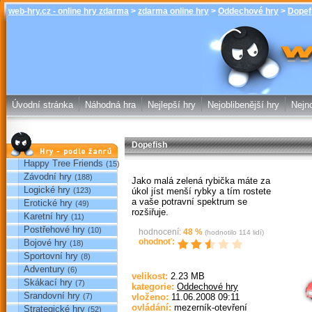
web-hry.cz - online hry zdarma
>
zdarma online hry
>
Oddechové hry
>
Dopef
Dopefish - O
online hry w
Úvodní stránka
Náhodná hra
Nejlepší hry
Nejoblibenější hry
Nejno
Dopefish
Hry podle žánrů
Happy Tree Friends
(15)
Závodní hry
(188)
Jako malá zelená rybička máte za
Logické hry
úkol jíst menší rybky a tím rostete
(123)
a vaše potravní spektrum se
Erotické hry
(49)
rozšiřuje.
Karetní hry
(11)
Postřehové hry
(10)
hodnocení:
48
%
(hodnotilo
114
lidí)
ohodnoť:
Bojové hry
(18)
Sportovní hry
(8)
Sp
Adventury
(6)
velikost:
2.23 MB
Skákací hry
(7)
kategorie:
Oddechové hry
Srandovní hry
(7)
vloženo:
11.06.2008 09:11
ovládání:
mezerník-otevření
Strategické hry
(52)