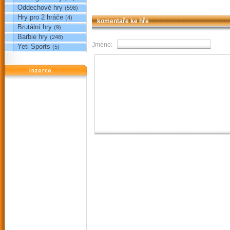
Oddechové hry
(598)
Hry pro 2 hráče
(4)
komentaře ke hře
Brutální hry
(9)
Barbie hry
(248)
Jméno:
Yeti Sports
(5)
reklama