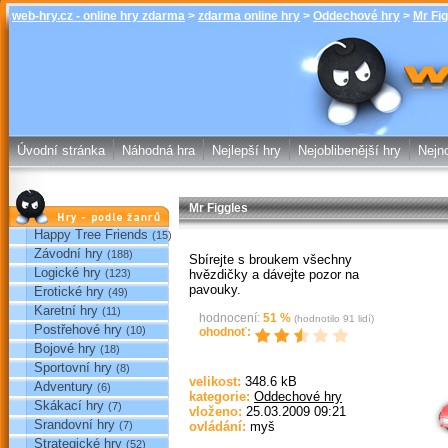
web-hry.cz - online hry zdarma
>
zdarma online hry
>
Oddechové hry
>
Mr Fi
Mr Figgles - 
online hry w
Úvodní stránka
Náhodná hra
Nejlepší hry
Nejoblibenější hry
Nejno
Mr Figgles
Hry podle žánrů
Happy Tree Friends
(15)
Závodní hry
(188)
Sbírejte s broukem všechny
Logické hry
hvězdičky a dávejte pozor na
(123)
pavouky.
Erotické hry
(49)
Karetní hry
(11)
hodnocení:
51
%
(hodnotilo
91
lidí)
Postřehové hry
(10)
ohodnoť:
Bojové hry
(18)
Sportovní hry
(8)
Sp
velikost:
348.6 kB
Adventury
(6)
kategorie:
Oddechové hry
Skákací hry
(7)
vloženo:
25.03.2009 09:21
Srandovní hry
(7)
ovládání:
myš
Strategické hry
(52)