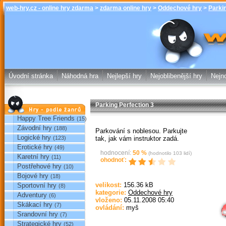
web-hry.cz - online hry zdarma
>
zdarma online hry
>
Oddechové hry
>
Parkin
Parking Perfec
zdarma online
Úvodní stránka
Náhodná hra
Nejlepší hry
Nejoblibenější hry
Nejno
Parking Perfection 3
Hry podle žánrů
Happy Tree Friends
(15)
Závodní hry
(188)
Parkování s noblesou. Parkujte
Logické hry
tak, jak vám instruktor zadá.
(123)
Erotické hry
(49)
hodnocení:
50
%
(hodnotilo
103
lidí)
Karetní hry
(11)
ohodnoť:
Postřehové hry
(10)
Bojové hry
(18)
velikost:
156.36 kB
Sportovní hry
(8)
Sp
kategorie:
Oddechové hry
Adventury
(6)
vloženo:
05.11.2008 05:40
Skákací hry
(7)
ovládání:
myš
Srandovní hry
(7)
Strategické hry
(52)