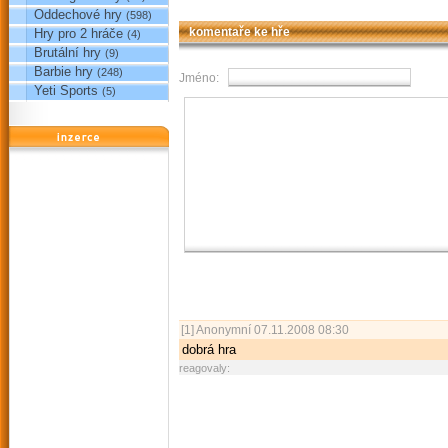
Oddechové hry
(598)
Hry pro 2 hráče
komentaře ke hře
(4)
Brutální hry
(9)
Barbie hry
(248)
Jméno:
Yeti Sports
(5)
reklama
[1]
Anonymní
07.11.2008 08:30
dobrá hra
reagovaly: