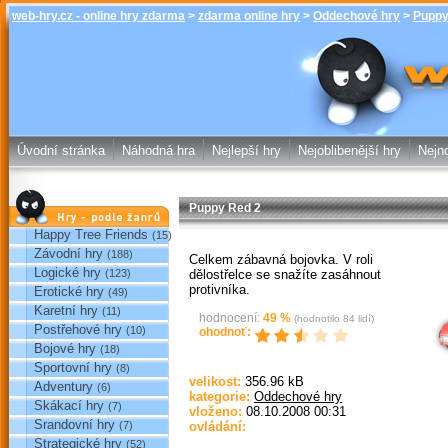
web-hry.cz - online hry zdarma
>
zdarma online hry
>
Oddechové hry
>
Puppy
Puppy Red 2 -
online hry w
Úvodní stránka
Náhodná hra
Nejlepší hry
Nejoblibenější hry
Nejno
Puppy Red 2
Hry podle žánrů
Happy Tree Friends
(15)
Závodní hry
(188)
Celkem zábavná bojovka. V roli
Logické hry
dělostřelce se snažíte zasáhnout
(123)
protivníka.
Erotické hry
(49)
Sp
Karetní hry
(11)
hodnocení:
49
%
(hodnotilo
84
lidí)
Postřehové hry
(10)
ohodnoť:
Bojové hry
(18)
Sportovní hry
(8)
velikost:
356.96 kB
Adventury
(6)
kategorie:
Oddechové hry
Skákací hry
(7)
vloženo:
08.10.2008 00:31
Srandovní hry
(7)
ovládání:
Strategické hry
(52)