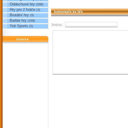
Oddechové hry
(598)
Hry pro 2 hráče
(4)
komentaře ke hře
Brutální hry
(9)
Barbie hry
(248)
Jméno:
Yeti Sports
(5)
reklama