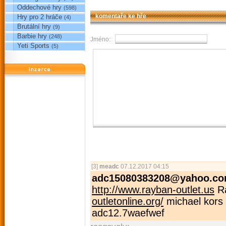
Oddechové hry
(598)
Hry pro 2 hráče
komentaře ke hře
(4)
Brutální hry
(9)
Barbie hry
(248)
Jméno:
Yeti Sports
(5)
reklama
[3]
meadc
07.12.2017 04:15
adc15080383208@yahoo.c
http://www.rayban-outlet.us
Ra
outletonline.org/
michael kors 
adc12.7waefwef