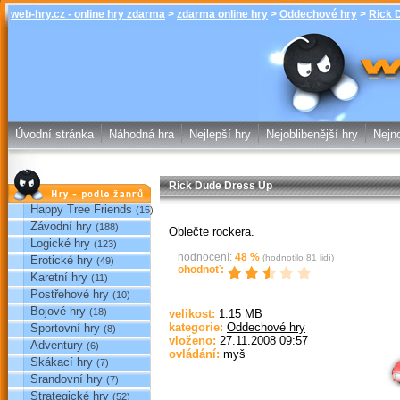
web-hry.cz - online hry zdarma
>
zdarma online hry
>
Oddechové hry
>
Rick 
Rick Dude Dre
zdarma online
Úvodní stránka
Náhodná hra
Nejlepší hry
Nejoblibenější hry
Nejno
Rick Dude Dress Up
Hry podle žánrů
Happy Tree Friends
(15)
Závodní hry
(188)
Oblečte rockera.
Logické hry
(123)
hodnocení:
48
%
(hodnotilo
81
lidí)
Erotické hry
(49)
ohodnoť:
Karetní hry
(11)
Postřehové hry
(10)
Bojové hry
(18)
velikost:
1.15 MB
kategorie:
Oddechové hry
Sportovní hry
(8)
Sp
vloženo:
27.11.2008 09:57
Adventury
(6)
ovládání:
myš
Skákací hry
(7)
Srandovní hry
(7)
Strategické hry
(52)