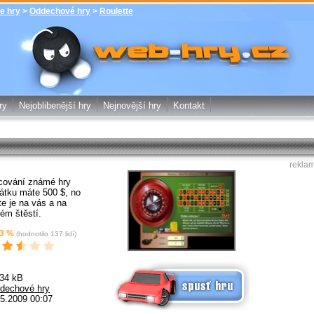
e hry
>
Oddechové hry
>
Roulette
Roulette - Oddechové hry - zdarma
online hry web-hry.cz - online hry
zdarma
ry
Nejoblibenější hry
Nejnovější hry
Kontakt
rekla
acování známé hry
čátku máte 500 $, no
te je na vás a na
ém štěstí.
3
%
(hodnotilo
137
lidí)
Spusť online hru zdarma
.34 kB
dechové hry
5.2009 00:07