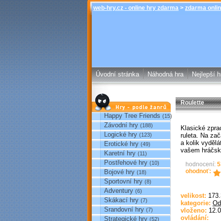
web-hry.cz - online hry zdarma
>
zdarma onlin
Úvodní stránka
Náhodná hra
Nejlepší h
Roulette
Hry podle žánrů
Happy Tree Friends
(15)
Závodní hry
(188)
Klasické zpr
Logické hry
ruleta. Na za
(123)
a kolik vydělá
Erotické hry
(49)
vašem hráčsk
Karetní hry
(11)
Postřehové hry
(10)
hodnocení:
5
ohodnoť:
Bojové hry
(18)
Sportovní hry
(8)
Adventury
(6)
velikost:
173
Skákací hry
(7)
kategorie:
Od
Srandovní hry
(7)
vloženo:
12.0
ovládání:
Strategické hry
(52)