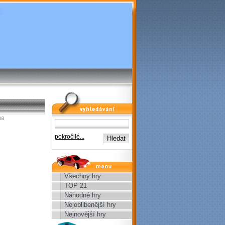
vyhledávání
ma
pokročilé...
menu
Všechny hry
TOP 21
Náhodné hry
Nejoblibenější hry
Nejnovější hry