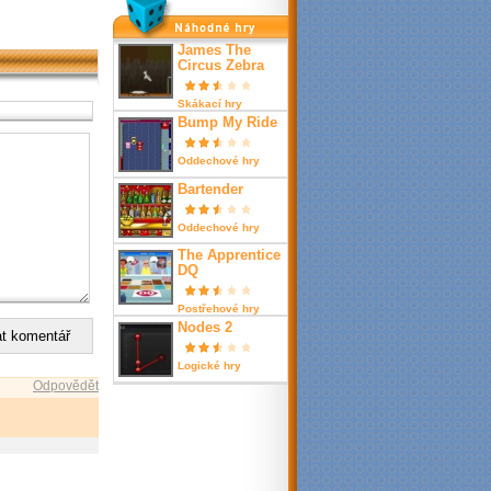
nahodné hry
James The
Circus Zebra
Skákací hry
Bump My Ride
Oddechové hry
Bartender
Oddechové hry
The Apprentice
DQ
Postřehové hry
Nodes 2
Logické hry
Odpovědět