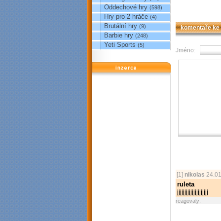
Oddechové hry
(598)
Hry pro 2 hráče
(4)
Brutální hry
(9)
komentaře ke
Barbie hry
(248)
Yeti Sports
(5)
Jméno:
reklama
[1]
nikolas
24.01
ruleta
jjjjjjjjjjjjj­jjjjjjjj
reagovaly: