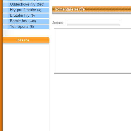
Oddechové hry
(598)
Hry pro 2 hráče
komentaře ke hře
(4)
Brutální hry
(9)
Barbie hry
(248)
Jméno:
Yeti Sports
(5)
reklama