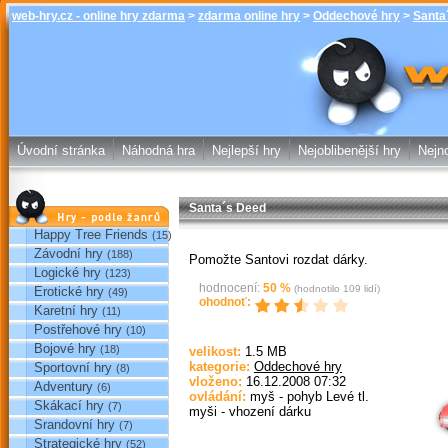
web-hry.cz - online hry zdarma
>
zdarma online hry
>
Oddechové hry
>
Santa
Santa´s Deed -
online hry w
Úvodní stránka
Náhodná hra
Nejlepší hry
Nejoblibenější hry
Nejno
Santa´s Deed
Hry podle žánrů
Happy Tree Friends
(15)
Závodní hry
(188)
Pomožte Santovi rozdat dárky.
Logické hry
(123)
hodnocení:
50
%
(hodnotilo
109
lidí)
Erotické hry
(49)
ohodnoť:
Karetní hry
(11)
Postřehové hry
(10)
Bojové hry
(18)
velikost:
1.5 MB
kategorie:
Oddechové hry
Sportovní hry
(8)
Sp
vloženo:
16.12.2008 07:32
Adventury
(6)
ovládání:
myš - pohyb Levé tl.
Skákací hry
(7)
myši - vhození dárku
Srandovní hry
(7)
Strategické hry
(52)