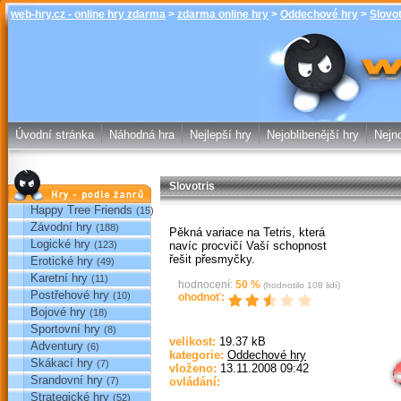
web-hry.cz - online hry zdarma
>
zdarma online hry
>
Oddechové hry
>
Slovot
Slovotris - 
online hry w
Úvodní stránka
Náhodná hra
Nejlepší hry
Nejoblibenější hry
Nejno
Slovotris
Hry podle žánrů
Happy Tree Friends
(15)
Závodní hry
(188)
Pěkná variace na Tetris, která
Logické hry
navíc procvičí Vaší schopnost
(123)
řešit přesmyčky.
Erotické hry
(49)
Karetní hry
(11)
hodnocení:
50
%
(hodnotilo
108
lidí)
Postřehové hry
(10)
ohodnoť:
Bojové hry
(18)
Sportovní hry
(8)
Sp
velikost:
19.37 kB
Adventury
(6)
kategorie:
Oddechové hry
Skákací hry
(7)
vloženo:
13.11.2008 09:42
Srandovní hry
(7)
ovládání:
Strategické hry
(52)