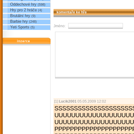
Oddechové hry
(598)
Hry pro 2 hráče
(4)
komentaře ke hře
Brutální hry
(9)
Barbie hry
(248)
Jméno:
Yeti Sports
(5)
reklama
[1]
Lucik2001
05.05.2009 12:02
SSSSSSSSSSSSS­SSSSSSS
UUUUUUUUUUUUU­UUUUUU
UUUUUUUUUUUUU­UUUUUU
PPPPPPPPPPPPPPPPPPPP